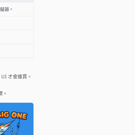
模擬器。
UI 才會連貫。
目標。