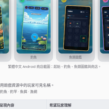
釣魚
魚類圖鑑
繁體中文 Android 商店截圖：起始、釣魚、魚類圖鑑與商店。
用遊戲資源中的玩家可見名稱。
·
·
·
釣魚
釣竿
魚餌
漁網
呈現內容
希望玩家理解