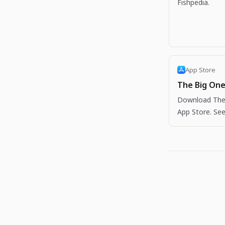
Fishpedia.
App Store
The Big One
Download The 
App Store. See
more apps like