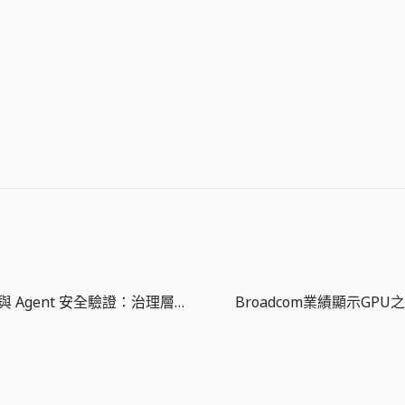
Copilot SDK 與 Agent 安全驗證：治理層正在成為開發工具的核心功能
Broadcom業績顯示GPU