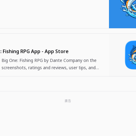
: Fishing RPG App - App Store
Big One: Fishing RPG by Dante Company on the
 screenshots, ratings and reviews, user tips, and
 The Big One: Fishing…
廣告