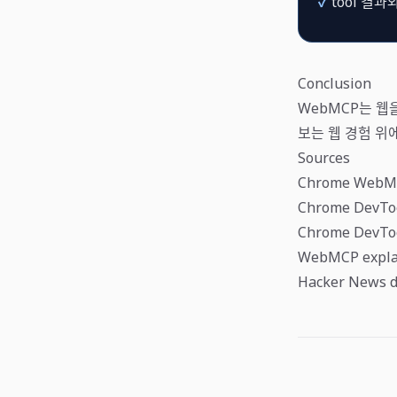
✓
tool 결과
Conclusion
WebMCP는 웹을
보는 웹 경험 위
Sources
Chrome WebMC
Chrome DevToo
Chrome DevTool
WebMCP expla
Hacker News d