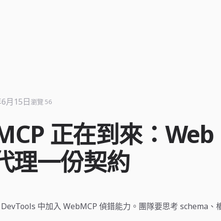
年6月15日
瀏覽 56
MCP 正在到來：Web 
代理一份契約
9 在 DevTools 中加入 WebMCP 偵錯能力。團隊要思考 schem