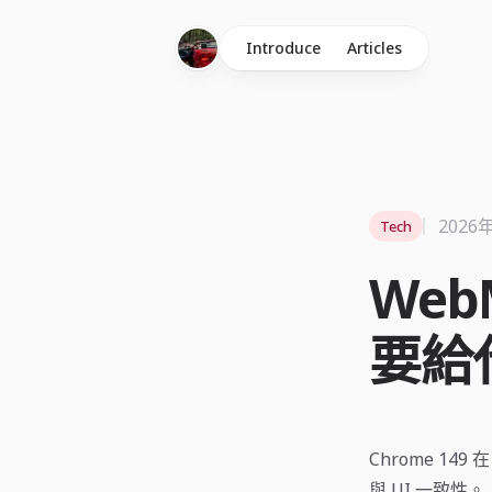
Introduce
Articles
2026
Tech
Web
要給
Chrome 14
與 UI 一致性。