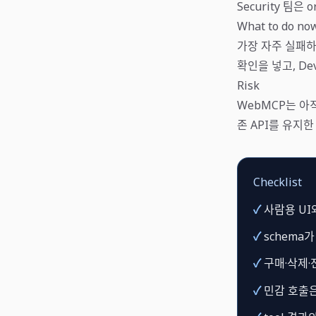
Security 팀은 or
What to do no
가장 자주 실패하는
확인을 넣고, Dev
Risk
WebMCP는 아
존 API를 유지한 
Checklist
✓
사람용 UI
✓
schema가
✓
구매·삭제·전
✓
민감 호출은 