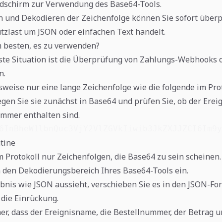
ildschirm zur Verwendung des Base64-Tools.
 und Dekodieren der Zeichenfolge können Sie sofort überp
utzlast um JSON oder einfachen Text handelt.
m besten, es zu verwenden?
hste Situation ist die Überprüfung von Zahlungs-Webhooks 
n.
weise nur eine lange Zeichenfolge wie die folgende im Pro
legen Sie sie zunächst in Base64 und prüfen Sie, ob der Ere
ummer enthalten sind.
6InBheW1lbnQuc3VjY2VlZGVkIiwib3JkZXJJZCI6Im9y
tine
m Protokoll nur Zeichenfolgen, die Base64 zu sein scheinen.
n den Dekodierungsbereich Ihres Base64-Tools ein.
nis wie JSON aussieht, verschieben Sie es in den JSON-Fo
 die Einrückung.
cher, dass der Ereignisname, die Bestellnummer, der Betrag u