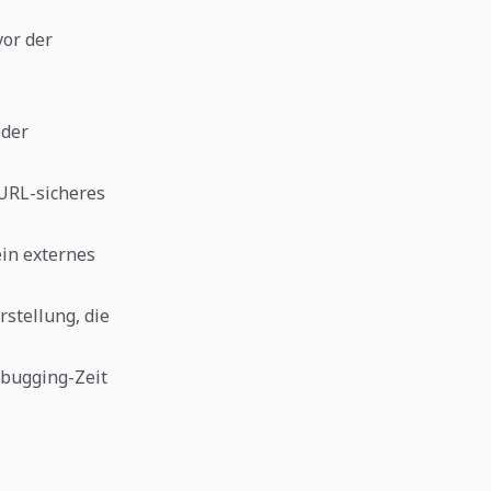
vor der
oder
 URL-sicheres
ein externes
stellung, die
ebugging-Zeit