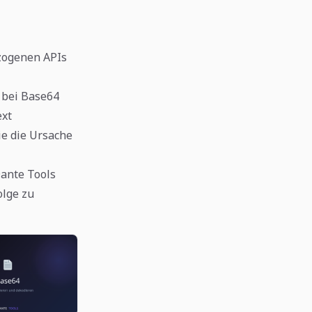
zogenen APIs
h bei Base64
ext
ie die Ursache
Dante Tools
olge zu