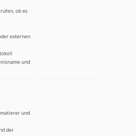
rüfen, ob es
oder externen
tokoll
ignisname und
ZGVyXzEyMyIsImFtb3VudCI6NDkwMDB9
rmatierer und
nd der