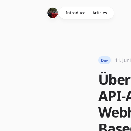
Introduce
Articles
11. Jun
Dev
Über
API-
Webh
Base