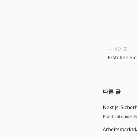
← 이전 글
다른 글
Next.js-Sicher
Practical guide: 
Arbeitsmarktd