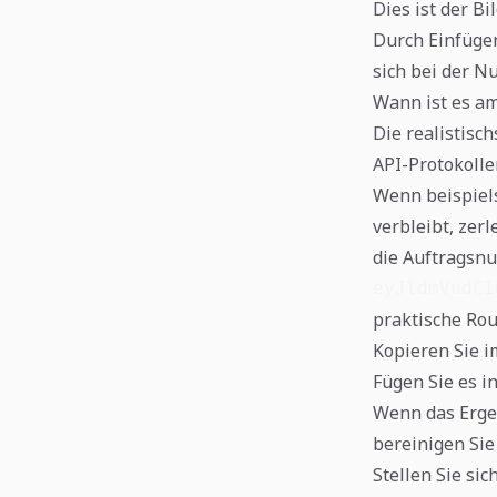
Dies ist der B
Durch Einfügen
sich bei der N
Wann ist es a
Die realistisc
API-Protokolle
Wenn beispiels
verbleibt, zer
die Auftragsn
eyJldmVudCI
praktische Rou
Kopieren Sie i
Fügen Sie es i
Wenn das Ergeb
bereinigen Sie
Stellen Sie si