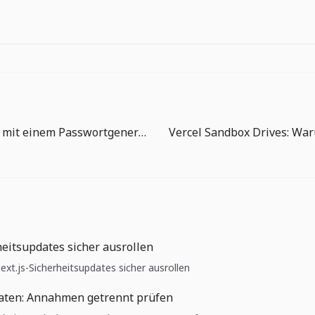
Erstellen Sie mit einem Passwortgenerator ein sicheres Initialpasswort für Ihr Outsourcing-Konto.
heitsupdates sicher ausrollen
Next.js-Sicherheitsupdates sicher ausrollen
aten: Annahmen getrennt prüfen