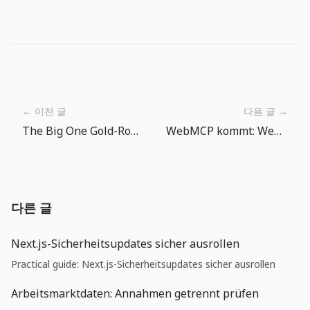
← 이전 글
다음 글 →
The Big One Gold-Routine: Angelbelohnungen in Ausrüstungsfortschritt verwandeln
WebMCP kommt: Web-UIs brauchen jetzt Verträge für Agenten
다른 글
Next.js-Sicherheitsupdates sicher ausrollen
Practical guide: Next.js-Sicherheitsupdates sicher ausrollen
Arbeitsmarktdaten: Annahmen getrennt prüfen