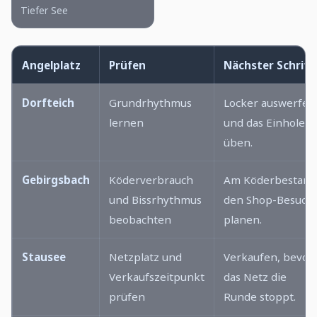
Tiefer See
Angelplatz
Prüfen
Nächster Schritt
Dorfteich
Grundrhythmus
Locker auswerfen
lernen
und das Einholen
üben.
Gebirgsbach
Köderverbrauch
Am Köderbestand
und Bissrhythmus
den Shop-Besuch
beobachten
planen.
Stausee
Netzplatz und
Verkaufen, bevor
Verkaufszeitpunkt
das Netz die
prüfen
Runde stoppt.