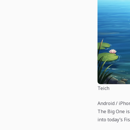
Teich
Android / iPho
The Big One is
into today’s Fi