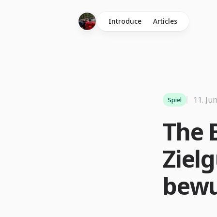
Introduce
Articles
11. Ju
Spiel
The 
Zielg
bewu