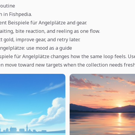
routine
h in Fishpedia.
ent Beispiele für Angelplätze and gear.
aiting, bite reaction, and reeling as one flow.
lect gold, improve gear, and retry later.
Angelplätze: use mood as a guide
ispiele für Angelplätze changes how the same loop feels. Us
en move toward new targets when the collection needs fresh