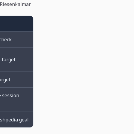
Riesenkalmar
check.
 target.
arget.
 session
shpedia goal.