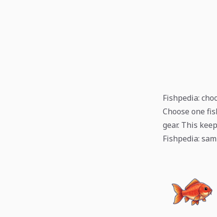
Fishpedia: choo
Choose one fis
gear. This kee
Fishpedia: sam