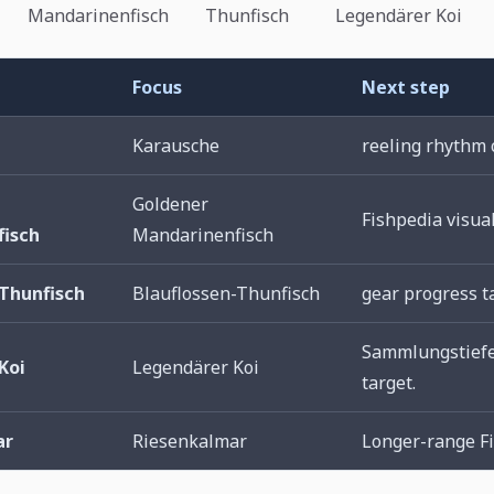
Mandarinenfisch
Thunfisch
Legendärer Koi
Focus
Next step
Karausche
reeling rhythm 
Goldener
Fishpedia visual
isch
Mandarinenfisch
-Thunfisch
Blauflossen-Thunfisch
gear progress t
Sammlungstiefe
Koi
Legendärer Koi
target.
ar
Riesenkalmar
Longer-range Fi