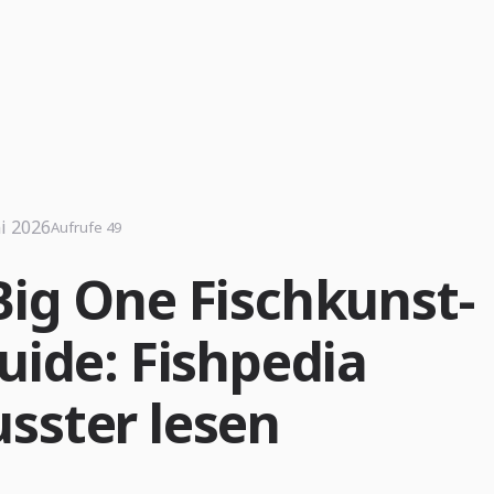
ni 2026
Aufrufe 49
Big One Fischkunst-
uide: Fishpedia
sster lesen