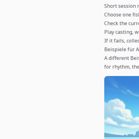
Short session 
Choose one fis
Check the curr
Play casting, w
If it fails, col
Beispiele für 
A different Be
for rhythm, th