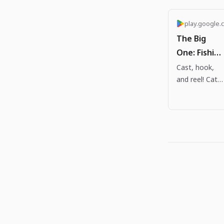
play.google.
The Big
One: Fishing
RPG - Apps
Cast, hook,
and reel! Catc
on Google
legendary fish
Play
and complete
your Fishpedia