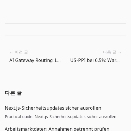
← 이전 글
다음 글 →
AI Gateway Routing: LLM-Auswahl wird zur Betriebspolitik
US-PPI bei 6,5%: Warum Teams jetzt Lieferantenpreise statt nur Verbraucherpreise lesen sollten
다른 글
Next.js-Sicherheitsupdates sicher ausrollen
Practical guide: Next.js-Sicherheitsupdates sicher ausrollen
Arbeitsmarktdaten: Annahmen getrennt prüfen