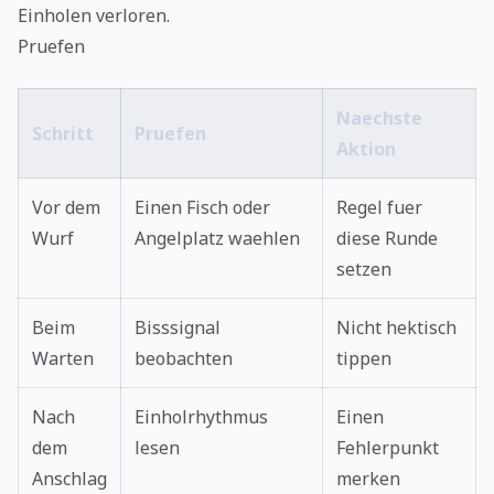
Einholen verloren.
Pruefen
Naechste
Schritt
Pruefen
Aktion
Vor dem
Einen Fisch oder
Regel fuer
Wurf
Angelplatz waehlen
diese Runde
setzen
Beim
Bisssignal
Nicht hektisch
Warten
beobachten
tippen
Nach
Einholrhythmus
Einen
dem
lesen
Fehlerpunkt
Anschlag
merken