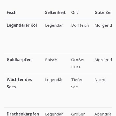
Fisch
Seltenheit
Ort
Gute Zeit
Legendärer Koi
Legendär
Dorfteich
Morgendä
Goldkarpfen
Episch
Großer
Morgendä
Fluss
Wächter des
Legendär
Tiefer
Nacht
Sees
See
Drachenkarpfen
Legendär
Großer
Abenddäm