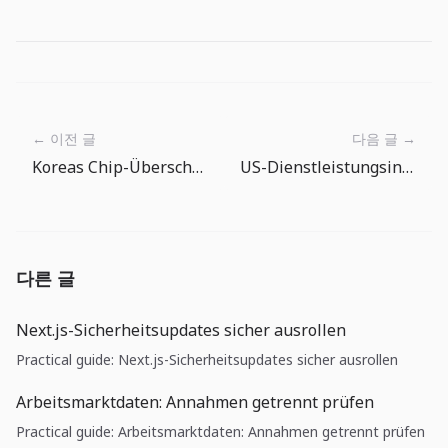
← 이전 글
다음 글 →
Koreas Chip-Überschuss reicht nicht: Was die BOK-Pause über Währungs- und Inflationsrisiken sagt
US-Dienstleistungsinflation flammt auf: Warum Kostenkontrolle im Juni wichtiger ist als Zinssenkungsfantasie
다른 글
Next.js-Sicherheitsupdates sicher ausrollen
Practical guide: Next.js-Sicherheitsupdates sicher ausrollen
Arbeitsmarktdaten: Annahmen getrennt prüfen
Practical guide: Arbeitsmarktdaten: Annahmen getrennt prüfen