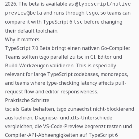
2026. The beta is available as
@typescript/native-
and runs through
, so teams can
preview@beta
tsgo
compare it with TypeScript 6
before changing
tsc
their default toolchain.
Why it matters
TypeScript 7.0 Beta bringt einen nativen Go-Compiler.
Teams sollten tsgo parallel zu tsc in CI, Editor und
Build-Werkzeugen validieren. This is especially
relevant for large TypeScript codebases, monorepos,
and teams where type-checking latency affects pull-
request flow and editor responsiveness.
Praktische Schritte
tsc als Gate behalten, tsgo zunaechst nicht-blockierend
ausfuehren, Diagnose- und .d.ts-Unterschiede
vergleichen, die VS-Code-Preview begrenzt testen und
Compiler-API-Abhaengigkeiten auf TypeScript 6