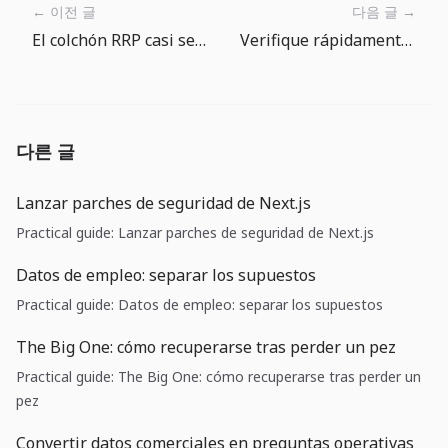
← 이전 글
다음 글 →
El colchón RRP casi se agotó: el coste del dólar depende de la fontanería financiera
Verifique rápidamente la respuesta de la API y la carga útil del webhook con el decodificador Base64
다른 글
Lanzar parches de seguridad de Next.js
Practical guide: Lanzar parches de seguridad de Next.js
Datos de empleo: separar los supuestos
Practical guide: Datos de empleo: separar los supuestos
The Big One: cómo recuperarse tras perder un pez
Practical guide: The Big One: cómo recuperarse tras perder un
pez
Convertir datos comerciales en preguntas operativas