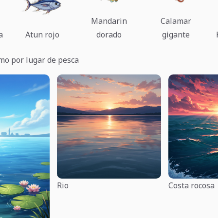
Mandarin
Calamar
a
Atun rojo
dorado
gigante
mo por lugar de pesca
Rio
Costa rocosa