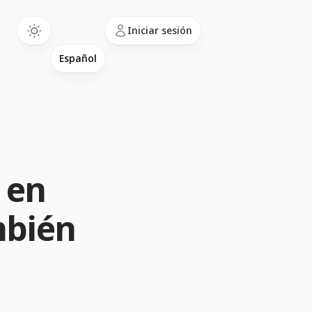
Language
Iniciar sesión
 en
mbién