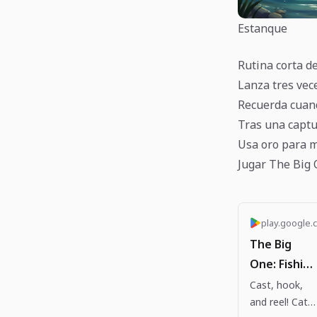
Estanque
Rutina corta d
Lanza tres vec
Recuerda cuand
Tras una captu
Usa oro para me
Jugar The Big 
play.google.
The Big
One: Fishing
RPG - Apps
Cast, hook,
and reel! Catc
on Google