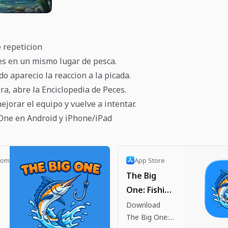
e repeticion
es en un mismo lugar de pesca.
o aparecio la reaccion a la picada.
ra, abre la Enciclopedia de Peces.
jorar el equipo y vuelve a intentar.
One en Android y iPhone/iPad
com
App Store
The Big
One: Fishing
RPG App -
Download
h
The Big One:
App Store