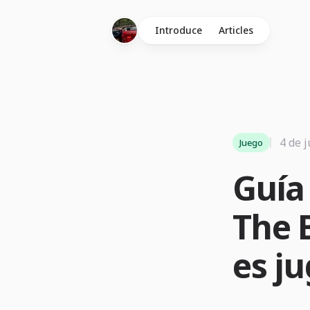
Introduce
Articles
4 de 
Juego
Guía
The 
es j