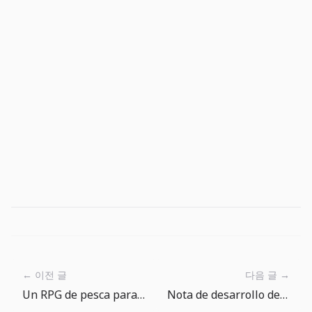
← 이전 글
다음 글 →
Un RPG de pesca para abrir cuando te aburres
Nota de desarrollo de The Big One: el lugar de pesca marca primero el tono