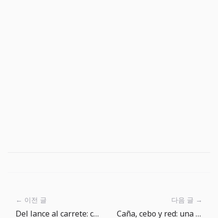
← 이전 글
다음 글 →
Del lance al carrete: cómo leer una pesca
Caña, cebo y red: una guía sencilla de equipo para The Big One