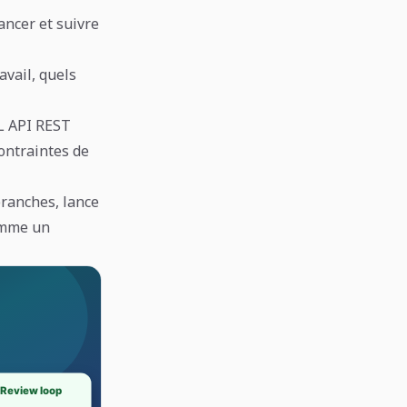
ancer et suivre
avail, quels
 L API REST
contraintes de
branches, lance
comme un