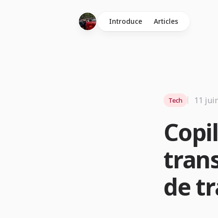
Introduce
Articles
11 jui
Tech
Copi
trans
de tr