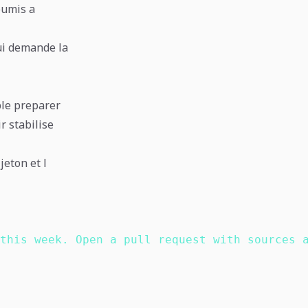
oumis a
qui demande la
ple preparer
r stabilise
eton et l
this week. Open a pull request with sources 