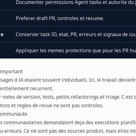
Documenter permissions Agent tasks et autorite du j
Preferer draft PR, controles et resume.
te
Conserver task ID, etat, PR, erreurs et signaux de cou
Appliquer les memes protections que pour les PR h
 important
ages d IA etaient souvent individuels. Ici, le travail devient
tentiellement recurrent.
r notes de version, tests, petits refactorings et triage. C est
tons et regles de revue ne sont pas controles.
 communaute
s communautaires demandaient deja des executions planifi
ou erreurs. Ce ne sont pas des sources produit, mais elles m