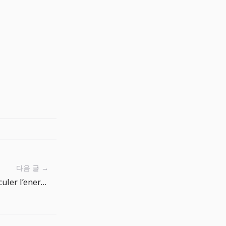
다음 글 →
CPI americain a 4,2% : recalculer l’energie avant de parier sur les baisses de taux