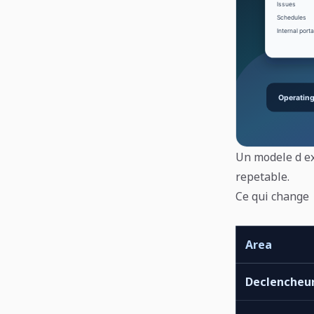
Un modele d exp
repetable.
Ce qui change
Area
Declencheu