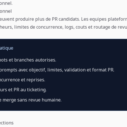
onnel.
ionnel
euvent produire plus de PR candidats. Les equipes platefo
heurs, limites de concurrence, logs, couts et routage de revu
ratique
ots et branches autorises.
prompts avec objectif, limites, validation et format PR.
currence et reprises.
urs et PR au ticketing.
le merge sans revue humaine.
ections