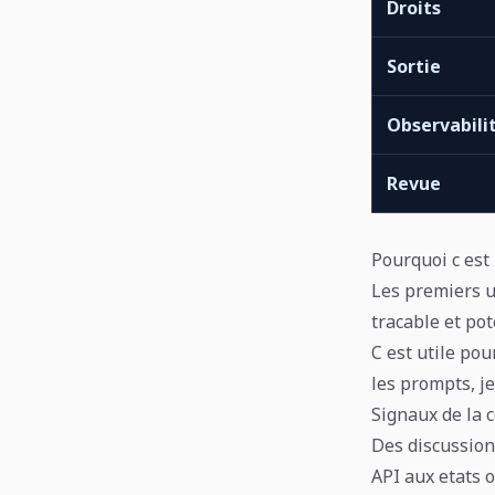
Droits
Sortie
Observabili
Revue
Pourquoi c est
Les premiers us
tracable et po
C est utile pou
les prompts, je
Signaux de la
Des discussion
API aux etats 