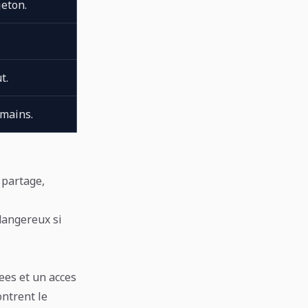
eton.
t.
umains.
 partage,
 dangereux si
ees et un acces
ontrent le