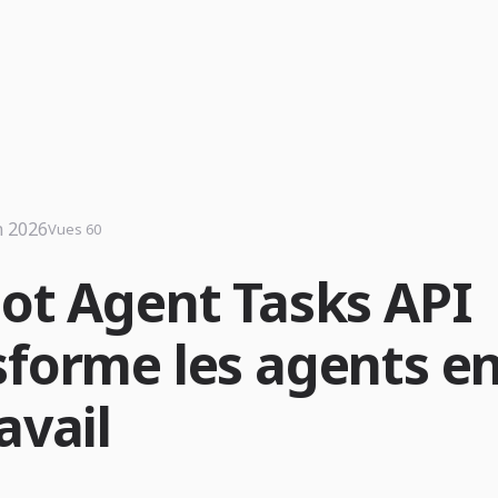
n 2026
Vues 60
lot Agent Tasks API
forme les agents en 
avail