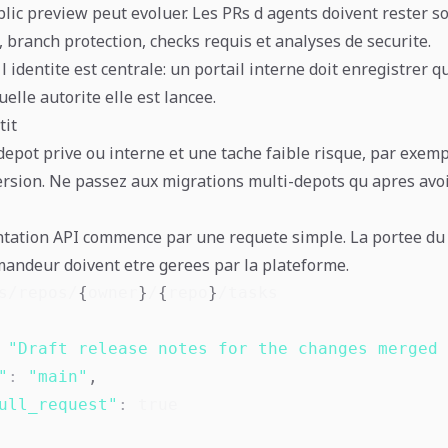
lic preview peut evoluer. Les PRs d agents doivent rester s
anch protection, checks requis et analyses de securite.
l identite est centrale: un portail interne doit enregistrer 
uelle autorite elle est lancee.
it
depot prive ou interne et une tache faible risque, par exem
ersion. Ne passez aux migrations multi-depots qu apres avoi
ation API commence par une requete simple. La portee du j
mandeur doivent etre gerees par la plateforme.
s/repos/
{
owner
}
/
{
repo
}
"Draft release notes for the changes merged 
"
:
"main"
,
ull_request"
:
true