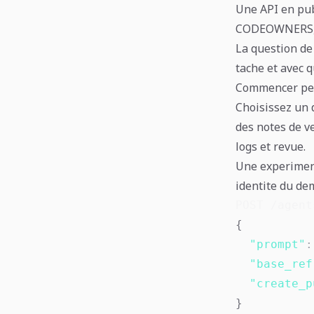
Une API en pub
CODEOWNERS, br
La question de 
tache et avec q
Commencer pet
Choisissez un 
des notes de v
logs et revue.
Une experiment
identite du de
POST /agent
{
"prompt"
:
"base_ref
"create_p
}