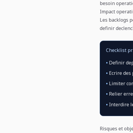
besoin operati
Impact operat
Les backlogs p
definir declenc
Checklist p
•
Definir dep
•
Ecrire des 
•
Limiter con
•
Relier erre
•
Interdire 
Risques et obj