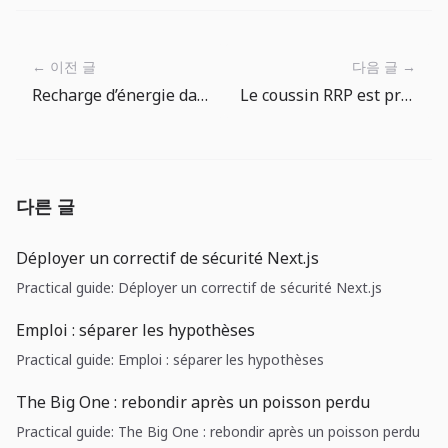
← 이전 글
다음 글 →
Recharge d’énergie dans The Big One : entre pub et recharge gratuite
Le coussin RRP est presque vide: le coût du dollar dépend de la plomberie monétaire
다른 글
Déployer un correctif de sécurité Next.js
Practical guide: Déployer un correctif de sécurité Next.js
Emploi : séparer les hypothèses
Practical guide: Emploi : séparer les hypothèses
The Big One : rebondir après un poisson perdu
Practical guide: The Big One : rebondir après un poisson perdu