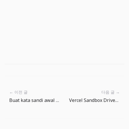
← 이전 글
다음 글 →
Buat kata sandi awal yang aman untuk akun outsourcing Anda dengan pembuat kata sandi.
Vercel Sandbox Drives: workspace persisten mulai jadi fondasi agen AI