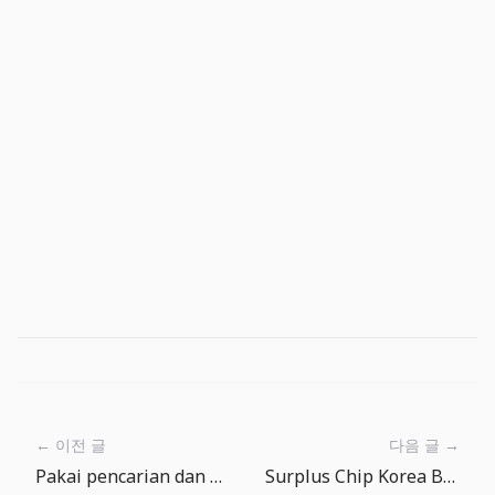
← 이전 글
다음 글 →
Pakai pencarian dan penyaring Ensiklopedia ikan untuk menentukan target berikutnya
Surplus Chip Korea Belum Cukup: Sinyal BOK tentang Risiko Valas dan Inflasi