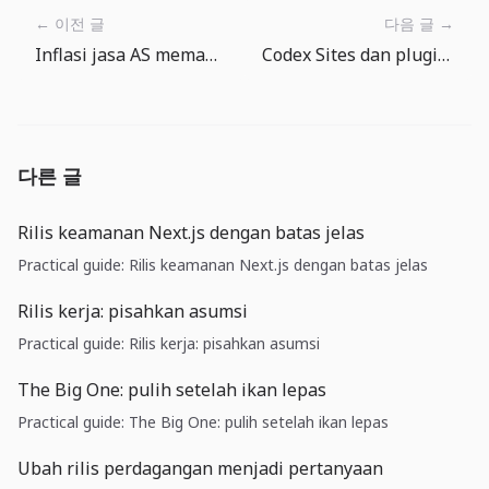
← 이전 글
다음 글 →
Inflasi jasa AS memanas lagi: Juni lebih soal menjaga biaya daripada menunggu pemangkasan suku bunga
Codex Sites dan plugin: alat internal kini butuh tata kelola deployment
다른 글
Rilis keamanan Next.js dengan batas jelas
Practical guide: Rilis keamanan Next.js dengan batas jelas
Rilis kerja: pisahkan asumsi
Practical guide: Rilis kerja: pisahkan asumsi
The Big One: pulih setelah ikan lepas
Practical guide: The Big One: pulih setelah ikan lepas
Ubah rilis perdagangan menjadi pertanyaan