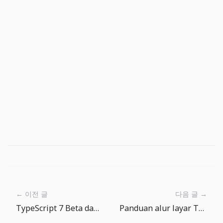
← 이전 글
다음 글 →
TypeScript 7 Beta dan tsgo: migrasi compiler harus diuji bertahap
Panduan alur layar The Big One: Beranda, Memancing, Ensiklopedia Ikan, dan Toko