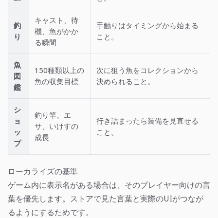
キャスト、待
釣
手触りはタイミングから始まる
機、魚がかか
り
こと。
る瞬間
魚
150種類以上の
次に狙う魚をコレクションから
図
魚の収集目標
決められること。
鑑
シ
釣り竿、エ
ョ
行き詰まったら装備を見直せる
サ、いけすの
ッ
こと。
成長
プ
ローカライズの基準
ゲーム内に表示名がある場合は、そのプレイヤー向けの言
葉を優先します。ストアで見た言葉と実際のUIがつなが
るようにするためです。