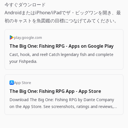
今すぐダウンロード
AndroidまたはiPhone/iPadでザ・ビッグワンを開き、最
初のキャストを魚図鑑の目標につなげてみてください。
play.google.com
The Big One: Fishing RPG - Apps on Google Play
Cast, hook, and reel! Catch legendary fish and complete
your Fishpedia.
App Store
The Big One: Fishing RPG App - App Store
Download The Big One: Fishing RPG by Dante Company
on the App Store. See screenshots, ratings and reviews,
user tips, and more apps like The Big One: Fishing…