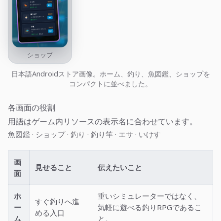
ショップ
日本語Androidストア画像。ホーム、釣り、魚図鑑、ショップを
コンパクトに並べました。
各画面の役割
用語はゲーム内リソースの表示名に合わせています。
·
·
·
·
·
魚図鑑
ショップ
釣り
釣り竿
エサ
いけす
画
見せること
伝えたいこと
面
ホ
重いシミュレーターではなく、
すぐ釣りへ進
ー
気軽に遊べる釣りRPGであるこ
める入口
ム
と。