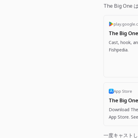
The Big One
play.google.
The Big One
Cast, hook, an
Fishpedia.
App Store
The Big One
Download The 
App Store. See
more apps like
一度キャストし