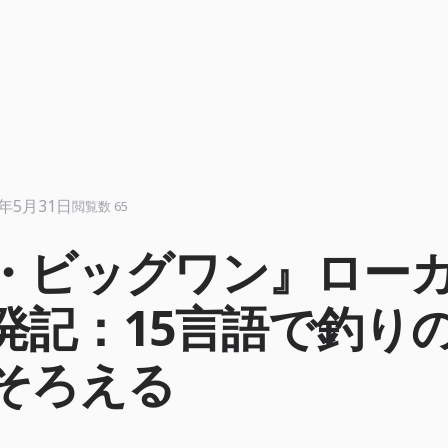
6年5月31日
閲覧数 65
・ビッグワン』ロー
発記：15言語で釣り
そろえる