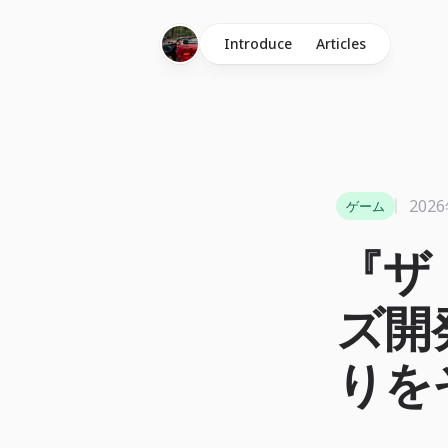
Introduce
Articles
202
ゲーム
『ザ
ズ開
りを