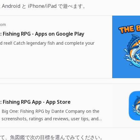
 は Android と iPhone/iPad で遊べます。
com
: Fishing RPG - Apps on Google Play
d reel! Catch legendary fish and complete your
: Fishing RPG App - App Store
Big One: Fishing RPG by Dante Company on the
 screenshots, ratings and reviews, user tips, and
 The Big One: Fishing…
て、魚図鑑で次の目標を選んでみてください。