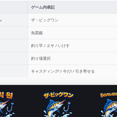
ゲーム内表記
ル
ザ・ビッグワン
魚図鑑
釣り竿 / エサ / いけす
釣り場選択
キャスティング! / 今だ! / 引き寄せる