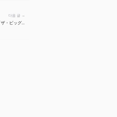
다음 글 →
Android と iPhone/iPad で『ザ・ビッグワン』を始める