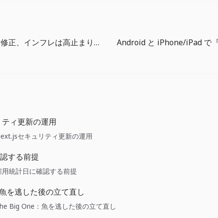
米GDPは下方修正、インフレは高止まり：利下げ期待を見直す局面
キュリティ更新の運用
ide: Next.jsセキュリティ更新の運用
認する前提
ide: 雇用統計日に確認する前提
ne：魚を逃した後の立て直し
ide: The Big One：魚を逃した後の立て直し