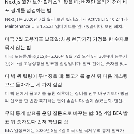
Next.js 월간 보안 릴리스가 왔을 때: 버전만 올리기 전에 배
포 경계를 점검하는 법
Next.js는 2026년 7월 월간 보안 릴리스에서 Active LTS 16.2.11과
Maintenance LTS 15.5.21 업데이트를 안내했습니다. 보안 패치는
단순한 의존성 갱신이 아니라, 영향 범위 확인·스테이징 검증·되돌리
미국 7월 고용지표 발표일: 채용·현금·가격 가정을 한 숫자로
기 기준을 함께 갖춘 배포 작업입니다.
묶지 않는 법
미국 노동통계국(BLS)은 2026년 8월 7일 오전 8시 30분(미 동부시
간)에 7월 고용상황을 발표할 일정입니다. 발표 전에는 숫자를 맞히
려 하기보다 채용, 현금흐름, 가격 가정에 각각 어떤 확인 질문을 던
더 빅 원 릴링이 무너졌을 때: 물고기를 놓친 뒤 다음 캐스팅
질지 미리 정하는 편이 실무에 도움이 됩니다.
으로 돌아가는 세 가지 점검
더 빅 원에서 물고기를 놓친 직후에는 장비를 전부 바꾸기보다 방금
의 신호를 한 번만 복기하는 편이 좋습니다. 줄이 끊겼는지, 텐션이
흔들렸는지, 목표 어종과 낚시터가 맞았는지를 나누면 다음 캐스팅
무역 통계 발표를 운영 질문으로 바꾸는 법: 8월 4일 BEA 발
이 훨씬 선명해집니다.
표 뒤 숫자보다 먼저 확인할 것
BEA 일정표에는 2026년 8월 4일 미국 6월 국제무역 통계 발표가