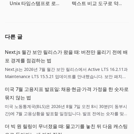
Unix 타임스탬프로 로그 시간과 만료 시간을 바로 해석하기
텍스트 비교 도구로 약관과 릴리즈 노트 변경점 검토하기
다른 글
Next.js 월간 보안 릴리스가 왔을 때: 버전만 올리기 전에 배
포 경계를 점검하는 법
Next.js는 2026년 7월 월간 보안 릴리스에서 Active LTS 16.2.11과
Maintenance LTS 15.5.21 업데이트를 안내했습니다. 보안 패치는
단순한 의존성 갱신이 아니라, 영향 범위 확인·스테이징 검증·되돌리
미국 7월 고용지표 발표일: 채용·현금·가격 가정을 한 숫자로
기 기준을 함께 갖춘 배포 작업입니다.
묶지 않는 법
미국 노동통계국(BLS)은 2026년 8월 7일 오전 8시 30분(미 동부시
간)에 7월 고용상황을 발표할 일정입니다. 발표 전에는 숫자를 맞히
려 하기보다 채용, 현금흐름, 가격 가정에 각각 어떤 확인 질문을 던
더 빅 원 릴링이 무너졌을 때: 물고기를 놓친 뒤 다음 캐스팅
질지 미리 정하는 편이 실무에 도움이 됩니다.