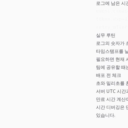
로그에 남은 시
event.creat
token.exp=1
retry_after
실무 루틴
로그의 숫자가 
타임스탬프를 날
필요하면 현재 시
팀에 공유할 때는
배포 전 체크
초와 밀리초를 
서버 UTC 시간
만료 시간 계산
시간 디버깅은 
있습니다.