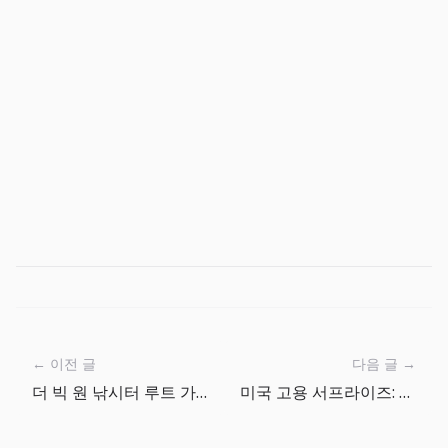
← 이전 글
다음 글 →
더 빅 원 낚시터 루트 가이드: 다음 캐스팅을 어디에 던질까
미국 고용 서프라이즈: 금리 인하보다 비용 체력이 먼저인 이유