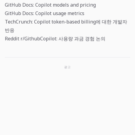
GitHub Docs: Copilot models and pricing
GitHub Docs: Copilot usage metrics
TechCrunch: Copilot token-based billing에 대한 개발자
반응
Reddit r/GithubCopilot: 사용량 과금 경험 논의
광고