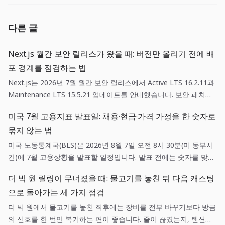
다른 글
Next.js 월간 보안 릴리스가 왔을 때: 버전만 올리기 전에 배
포 경계를 점검하는 법
Next.js는 2026년 7월 월간 보안 릴리스에서 Active LTS 16.2.11과
Maintenance LTS 15.5.21 업데이트를 안내했습니다. 보안 패치는
단순한 의존성 갱신이 아니라, 영향 범위 확인·스테이징 검증·되돌리
미국 7월 고용지표 발표일: 채용·현금·가격 가정을 한 숫자로
기 기준을 함께 갖춘 배포 작업입니다.
묶지 않는 법
미국 노동통계국(BLS)은 2026년 8월 7일 오전 8시 30분(미 동부시
간)에 7월 고용상황을 발표할 일정입니다. 발표 전에는 숫자를 맞히
려 하기보다 채용, 현금흐름, 가격 가정에 각각 어떤 확인 질문을 던
더 빅 원 릴링이 무너졌을 때: 물고기를 놓친 뒤 다음 캐스팅
질지 미리 정하는 편이 실무에 도움이 됩니다.
으로 돌아가는 세 가지 점검
더 빅 원에서 물고기를 놓친 직후에는 장비를 전부 바꾸기보다 방금
의 신호를 한 번만 복기하는 편이 좋습니다. 줄이 끊겼는지, 텐션이