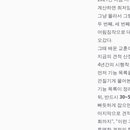
계산하면 최저임
그냥 몰라서 그
두 번째, 세 
어림짐작으로 대
오갔다.
그때 배운 교훈
지금의 견적 산
4년간의 시행착
먼저 기능 목록
끈질기게 물어본다
기능 목록이 정
뒤, 반드시
30~
빠듯하게 잡으면 
마지막으로 견
회까지", "이런
투명한 견적의 