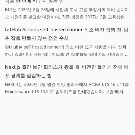
정을 한 번에 바꾸지 않는 법
BLS는 2026년 8월 28일에 사업체 조사 고용 추정치의 예비 벤치마
크 개정치를 발표할 예정이며, 최종 개정은 2027년 2월 고용상황 발
표와 함께 반영될 예정입니다. 예비 추정치와 실제 월간 고용 발표
GitHub Actions self-hosted runner 최소 버전 집행 전: 멈
를 같은 신호로 취급하지 않고, 현금·채용·가격 가정을 분리해 기록
춘 잡을 만들지 않는 점검 순서
하는 것이 작은 팀의 운영 판단에 더 유용합니다.
GitHub는 self-hosted runner의 최소 버전 요구 사항을 다시 집행
하고 있습니다. 자동 업데이트를 켠 runner도 업데이트 서비스에 닿
아야 하고, 자동 업데이트를 끈 runner는 새 버전이 나온 뒤 30일 안
Next.js 월간 보안 릴리스가 왔을 때: 버전만 올리기 전에 배
에 수동으로 갱신해야 합니다. 운영팀은 등록 가능 여부와 실제 잡
포 경계를 점검하는 법
실행 가능 여부를 따로 점검해야 합니다.
Next.js는 2026년 7월 월간 보안 릴리스에서 Active LTS 16.2.11과
Maintenance LTS 15.5.21 업데이트를 안내했습니다. 보안 패치는
단순한 의존성 갱신이 아니라, 영향 범위 확인·스테이징 검증·되돌리
기 기준을 함께 갖춘 배포 작업입니다.