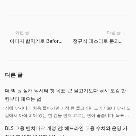
← 이전 글
다음 글 →
이미지 합치기로 Before/After 비교 이미지를 빠르게 만들기
정규식 테스터로 문의폼 이메일 검증을 배포 전에 확인하기
다른 글
더 빅 원 심해 낚시터 첫 목표: 큰 물고기보다 낚시 도감 한
칸부터 채우는 법
심해 낚시터에 처음 들어가면 가장 큰 물고기만 노리기보다 낚시 도
감에서 아직 비어 있는 한 칸을 먼저 고르는 편이 좋습니다. 목표 어
종 하나, 현재 장비 하나, 어망을 비울 기준 하나를 정하면 긴 세션도
BLS 고용 벤치마크 개정 전: 헤드라인 고용 수치와 운영 가
다음 행동이 흔들리지 않습니다.