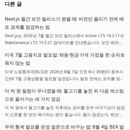
다른 글
Next.js 월간 보안 릴리스가 왔을 때: 버전만 올리기 전에 배
포 경계를 점검하는 법
Next.js는 2026년 7월 월간 보안 릴리스에서 Active LTS 16.2.11과
Maintenance LTS 15.5.21 업데이트를 안내했습니다. 보안 패치는
단순한 의존성 갱신이 아니라, 영향 범위 확인·스테이징 검증·되돌리
미국 7월 고용지표 발표일: 채용·현금·가격 가정을 한 숫자로
기 기준을 함께 갖춘 배포 작업입니다.
묶지 않는 법
미국 노동통계국(BLS)은 2026년 8월 7일 오전 8시 30분(미 동부시
간)에 7월 고용상황을 발표할 일정입니다. 발표 전에는 숫자를 맞히
려 하기보다 채용, 현금흐름, 가격 가정에 각각 어떤 확인 질문을 던
더 빅 원 릴링이 무너졌을 때: 물고기를 놓친 뒤 다음 캐스팅
질지 미리 정하는 편이 실무에 도움이 됩니다.
으로 돌아가는 세 가지 점검
더 빅 원에서 물고기를 놓친 직후에는 장비를 전부 바꾸기보다 방금
의 신호를 한 번만 복기하는 편이 좋습니다. 줄이 끊겼는지, 텐션이
흔들렸는지, 목표 어종과 낚시터가 맞았는지를 나누면 다음 캐스팅
무역 통계 발표를 운영 질문으로 바꾸는 법: 8월 4일 BEA 발
이 훨씬 선명해집니다.