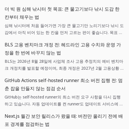
더 빅 원 심해 낚시터 첫 목표: 큰 물고기보다 낚시 도감 한
칸부터 채우는 법
심해 낚시터에 처음 들어가면 가장 큰 물고기만 노리기보다 낚시 도
감에서 아직 비어 있는 한 칸을 먼저 고르는 편이 좋습니다. 목표 어
종 하나, 현재 장비 하나, 어망을 비울 기준 하나를 정하면 긴 세션도
BLS 고용 벤치마크 개정 전: 헤드라인 고용 수치와 운영 가
다음 행동이 흔들리지 않습니다.
정을 한 번에 바꾸지 않는 법
BLS는 2026년 8월 28일에 사업체 조사 고용 추정치의 예비 벤치마
크 개정치를 발표할 예정이며, 최종 개정은 2027년 2월 고용상황 발
표와 함께 반영될 예정입니다. 예비 추정치와 실제 월간 고용 발표
GitHub Actions self-hosted runner 최소 버전 집행 전: 멈
를 같은 신호로 취급하지 않고, 현금·채용·가격 가정을 분리해 기록
춘 잡을 만들지 않는 점검 순서
하는 것이 작은 팀의 운영 판단에 더 유용합니다.
GitHub는 self-hosted runner의 최소 버전 요구 사항을 다시 집행
하고 있습니다. 자동 업데이트를 켠 runner도 업데이트 서비스에 닿
아야 하고, 자동 업데이트를 끈 runner는 새 버전이 나온 뒤 30일 안
Next.js 월간 보안 릴리스가 왔을 때: 버전만 올리기 전에 배
에 수동으로 갱신해야 합니다. 운영팀은 등록 가능 여부와 실제 잡
포 경계를 점검하는 법
실행 가능 여부를 따로 점검해야 합니다.