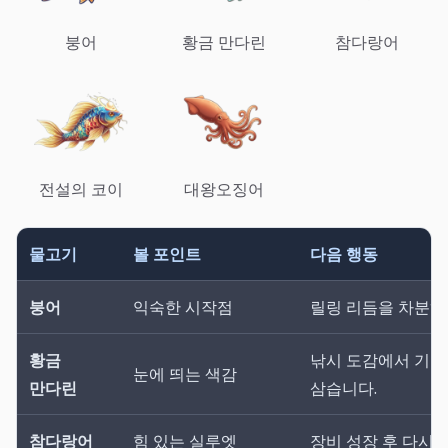
붕어
황금 만다린
참다랑어
전설의 코이
대왕오징어
물고기
볼 포인트
다음 행동
붕어
익숙한 시작점
릴링 리듬을 차분히
황금
낚시 도감에서 기억
눈에 띄는 색감
만다린
삼습니다.
참다랑어
힘 있는 실루엣
장비 성장 후 다시 