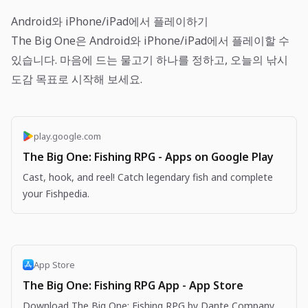
Android와 iPhone/iPad에서 플레이하기
The Big One은 Android와 iPhone/iPad에서 플레이할 수
있습니다. 마음에 드는 물고기 하나를 정하고, 오늘의 낚시
도감 목표로 시작해 보세요.
play.google.com
The Big One: Fishing RPG - Apps on Google Play
Cast, hook, and reel! Catch legendary fish and complete
your Fishpedia.
App Store
The Big One: Fishing RPG App - App Store
Download The Big One: Fishing RPG by Dante Company