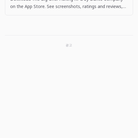
on the App Store. See screenshots, ratings and reviews,
user tips, and more apps like The Big One: Fishing…
광고