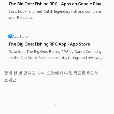
The Big One: Fishing RPG - Apps on Google Play
Cast, hook, and reel! Catch legendary fish and complete
your Fishpedia.
App Store
The Big One: Fishing RPG App - App Store
Download The Big One: Fishing RPG by Dante Company
on the App Store. See screenshots, ratings and reviews,
user tips, and more apps like The Big One: Fishing…
짧게 한 번 던지고, 낚시 도감에서 다음 목표를 확인해
보세요.
광고