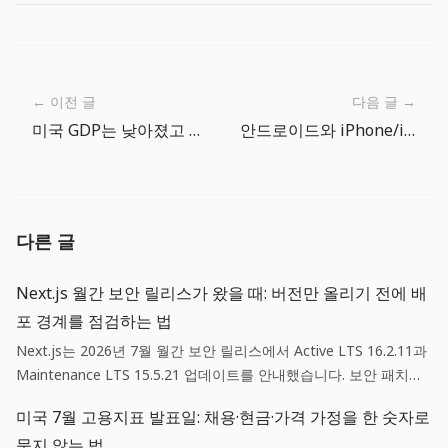
← 이전 글
다음 글 →
미국 GDP는 낮아졌고 물가는 높다: 금리 인하 기대를 다시 점검할 때
안드로이드와 iPhone/iPad에서 시작하는 더 빅 원 가이드
다른 글
Next.js 월간 보안 릴리스가 왔을 때: 버전만 올리기 전에 배
포 경계를 점검하는 법
Next.js는 2026년 7월 월간 보안 릴리스에서 Active LTS 16.2.11과
Maintenance LTS 15.5.21 업데이트를 안내했습니다. 보안 패치는
단순한 의존성 갱신이 아니라, 영향 범위 확인·스테이징 검증·되돌리
미국 7월 고용지표 발표일: 채용·현금·가격 가정을 한 숫자로
기 기준을 함께 갖춘 배포 작업입니다.
묶지 않는 법