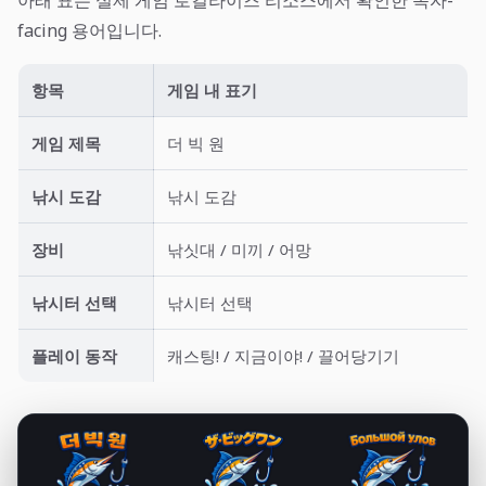
아래 표는 실제 게임 로컬라이즈 리소스에서 확인한 독자-
facing 용어입니다.
항목
게임 내 표기
게임 제목
더 빅 원
낚시 도감
낚시 도감
장비
낚싯대 / 미끼 / 어망
낚시터 선택
낚시터 선택
플레이 동작
캐스팅! / 지금이야! / 끌어당기기