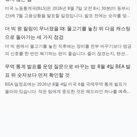
미국 노동통계국(BLS)은 2026년 8월 7일 오전 8시 30분(미 동부시
간)에 7월 고용상황을 발표할 일정입니다. 발표 전에는 숫자를 맞히
려 하기보다 채용, 현금흐름, 가격 가정에 각각 어떤 확인 질문을 던
더 빅 원 릴링이 무너졌을 때: 물고기를 놓친 뒤 다음 캐스팅
질지 미리 정하는 편이 실무에 도움이 됩니다.
으로 돌아가는 세 가지 점검
더 빅 원에서 물고기를 놓친 직후에는 장비를 전부 바꾸기보다 방금
의 신호를 한 번만 복기하는 편이 좋습니다. 줄이 끊겼는지, 텐션이
흔들렸는지, 목표 어종과 낚시터가 맞았는지를 나누면 다음 캐스팅
무역 통계 발표를 운영 질문으로 바꾸는 법: 8월 4일 BEA 발
이 훨씬 선명해집니다.
표 뒤 숫자보다 먼저 확인할 것
BEA 일정표에는 2026년 8월 4일 미국 6월 국제무역 통계 발표가
올라와 있습니다. 작은 팀에게 중요한 것은 헤드라인 하나를 예측하
는 일이 아니라, 매출·조달·환율 가정 중 어떤 항목이 실제로 새 정보
와 연결되는지 기록하는 일입니다.