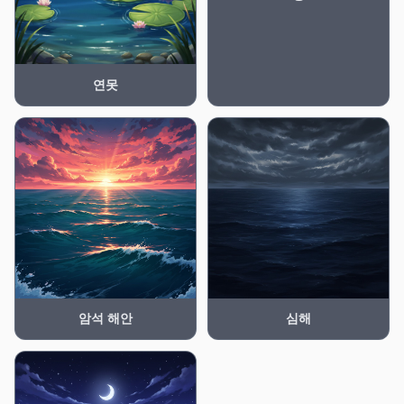
연못
암석 해안
심해