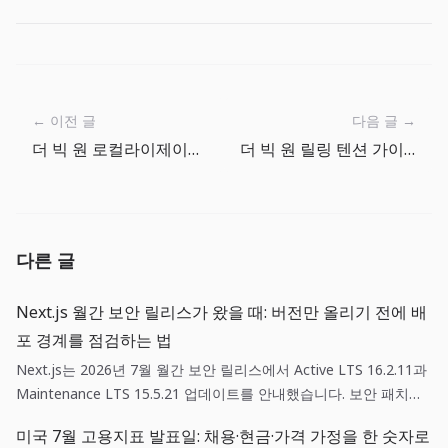
← 이전 글
다음 글 →
더 빅 원 로컬라이제이션 개발기: 낚시 감각을 15개 언어로 맞추기
더 빅 원 릴링 텐션 가이드: 힘으로 버티기보다 흐름 읽기
다른 글
Next.js 월간 보안 릴리스가 왔을 때: 버전만 올리기 전에 배
포 경계를 점검하는 법
Next.js는 2026년 7월 월간 보안 릴리스에서 Active LTS 16.2.11과
Maintenance LTS 15.5.21 업데이트를 안내했습니다. 보안 패치는
단순한 의존성 갱신이 아니라, 영향 범위 확인·스테이징 검증·되돌리
미국 7월 고용지표 발표일: 채용·현금·가격 가정을 한 숫자로
기 기준을 함께 갖춘 배포 작업입니다.