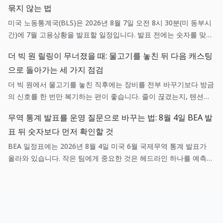
묶지 않는 법
미국 노동통계국(BLS)은 2026년 8월 7일 오전 8시 30분(미 동부시
간)에 7월 고용상황을 발표할 일정입니다. 발표 전에는 숫자를 맞히
려 하기보다 채용, 현금흐름, 가격 가정에 각각 어떤 확인 질문을 던
더 빅 원 릴링이 무너졌을 때: 물고기를 놓친 뒤 다음 캐스팅
질지 미리 정하는 편이 실무에 도움이 됩니다.
으로 돌아가는 세 가지 점검
더 빅 원에서 물고기를 놓친 직후에는 장비를 전부 바꾸기보다 방금
의 신호를 한 번만 복기하는 편이 좋습니다. 줄이 끊겼는지, 텐션이
흔들렸는지, 목표 어종과 낚시터가 맞았는지를 나누면 다음 캐스팅
무역 통계 발표를 운영 질문으로 바꾸는 법: 8월 4일 BEA 발
이 훨씬 선명해집니다.
표 뒤 숫자보다 먼저 확인할 것
BEA 일정표에는 2026년 8월 4일 미국 6월 국제무역 통계 발표가
올라와 있습니다. 작은 팀에게 중요한 것은 헤드라인 하나를 예측하
는 일이 아니라, 매출·조달·환율 가정 중 어떤 항목이 실제로 새 정보
와 연결되는지 기록하는 일입니다.