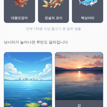
대왕오징어
전설의 코이
백상아리
전체 150종 이상 물고기 중 일부 샘플
낚시터가 늘어나면 루틴도 달라집니다
강