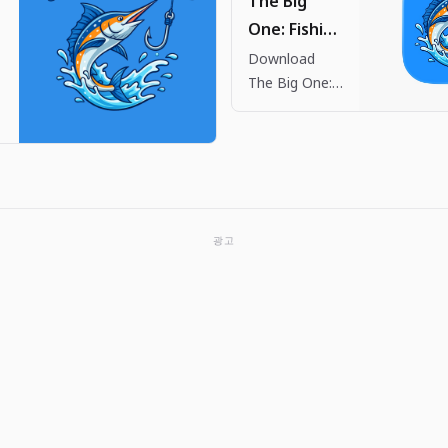
The Big
One: Fishing
RPG App -
Download
h
The Big One:
App Store
Fishing RPG
by Dante
.
Company on
the App Store.
See
screenshots,
광고
ratings and
reviews, user
tips, and more
apps like The
Big One:
Fishing…