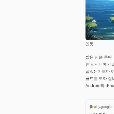
연못
짧은 연습 루틴
한 낚시터에서 
잡았는지보다 어
골드를 모아 장
Android와 i
play.google.