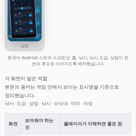
상점
한국어 Android 스토어 스크린샷. 홈, 낚시, 낚시 도감, 상점이 한
번의 루프로 이어지도록 배치했습니다.
각 화면이 맡은 역할
본문의 용어는 게임 안에서 보이는 표시명을 기준으로
정리했습니다.
·
·
·
·
·
낚시 도감
상점
낚시
낚싯대
미끼
어망
보여줘야 하는
화면
플레이어가 이해하면 좋은 점
것