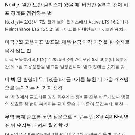
Next.js 월간 보안 릴리스가 왔을 때: 버전만 올리기 전에 배
포 경계를 점검하는 법
Next.js는 2026년 7월 월간 보안 릴리스에서 Active LTS 16.2.11과
Maintenance LTS 15.5.21 업데이트를 안내했습니다. 보안 패치는
단순한 의존성 갱신이 아니라, 영향 범위 확인·스테이징 검증·되돌리
미국 7월 고용지표 발표일: 채용·현금·가격 가정을 한 숫자로
기 기준을 함께 갖춘 배포 작업입니다.
묶지 않는 법
미국 노동통계국(BLS)은 2026년 8월 7일 오전 8시 30분(미 동부시
간)에 7월 고용상황을 발표할 일정입니다. 발표 전에는 숫자를 맞히
려 하기보다 채용, 현금흐름, 가격 가정에 각각 어떤 확인 질문을 던
더 빅 원 릴링이 무너졌을 때: 물고기를 놓친 뒤 다음 캐스팅
질지 미리 정하는 편이 실무에 도움이 됩니다.
으로 돌아가는 세 가지 점검
더 빅 원에서 물고기를 놓친 직후에는 장비를 전부 바꾸기보다 방금
의 신호를 한 번만 복기하는 편이 좋습니다. 줄이 끊겼는지, 텐션이
흔들렸는지, 목표 어종과 낚시터가 맞았는지를 나누면 다음 캐스팅
무역 통계 발표를 운영 질문으로 바꾸는 법: 8월 4일 BEA 발
이 훨씬 선명해집니다.
표 뒤 숫자보다 먼저 확인할 것
BEA 일정표에는 2026년 8월 4일 미국 6월 국제무역 통계 발표가