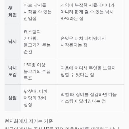
바로 낚시를
게임이 복잡한 시뮬레이터가
첫
시작할 수 있는
아니라 짧게 켤 수 있는 낚시
화면
진입점
RPG라는 점
캐스팅과
기다림,
손맛은 터치 타이밍에서
낚시
물고기가 무는
시작된다는 점
순간
150종 이상
낚시
다음에 어디서 무엇을 노릴지
물고기의 수집
도감
정할 수 있다는 점
목표
낚싯대, 미끼,
막힐 때 장비를 점검하면 다음
상점
어망의 장비
캐스팅이 달라진다는 점
성장
현지화에서 지키는 기준