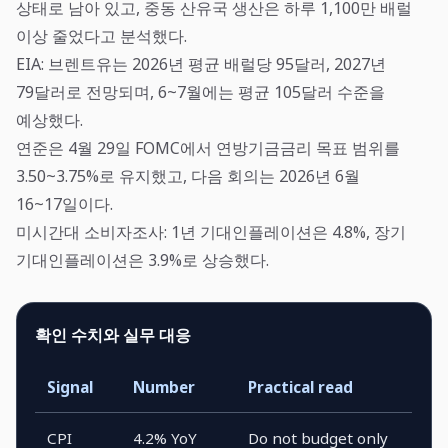
상태로 남아 있고, 중동 산유국 생산은 하루 1,100만 배럴
이상 줄었다고 분석했다.
EIA: 브렌트유는 2026년 평균 배럴당 95달러, 2027년
79달러로 전망되며, 6~7월에는 평균 105달러 수준을
예상했다.
연준은 4월 29일 FOMC에서 연방기금금리 목표 범위를
3.50~3.75%로 유지했고, 다음 회의는 2026년 6월
16~17일이다.
미시간대 소비자조사: 1년 기대인플레이션은 4.8%, 장기
기대인플레이션은 3.9%로 상승했다.
확인 수치와 실무 대응
Signal
Number
Practical read
CPI
4.2% YoY
Do not budget only