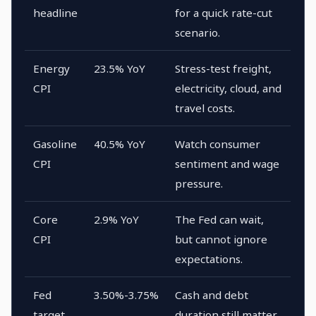
headline
for a quick rate-cut
scenario.
Energy
23.5% YoY
Stress-test freight,
CPI
electricity, cloud, and
travel costs.
Gasoline
40.5% YoY
Watch consumer
CPI
sentiment and wage
pressure.
Core
2.9% YoY
The Fed can wait,
CPI
but cannot ignore
expectations.
Fed
3.50%-3.75%
Cash and debt
target
duration still matter.