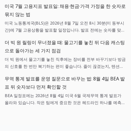
단순한 의존성 갱신이 아니라, 영향 범위 확인·스테이징 검증·되돌리
미국 7월 고용지표 발표일: 채용·현금·가격 가정을 한 숫자로
기 기준을 함께 갖춘 배포 작업입니다.
묶지 않는 법
미국 노동통계국(BLS)은 2026년 8월 7일 오전 8시 30분(미 동부시
간)에 7월 고용상황을 발표할 일정입니다. 발표 전에는 숫자를 맞히
려 하기보다 채용, 현금흐름, 가격 가정에 각각 어떤 확인 질문을 던
더 빅 원 릴링이 무너졌을 때: 물고기를 놓친 뒤 다음 캐스팅
질지 미리 정하는 편이 실무에 도움이 됩니다.
으로 돌아가는 세 가지 점검
더 빅 원에서 물고기를 놓친 직후에는 장비를 전부 바꾸기보다 방금
의 신호를 한 번만 복기하는 편이 좋습니다. 줄이 끊겼는지, 텐션이
흔들렸는지, 목표 어종과 낚시터가 맞았는지를 나누면 다음 캐스팅
무역 통계 발표를 운영 질문으로 바꾸는 법: 8월 4일 BEA 발
이 훨씬 선명해집니다.
표 뒤 숫자보다 먼저 확인할 것
BEA 일정표에는 2026년 8월 4일 미국 6월 국제무역 통계 발표가
올라와 있습니다. 작은 팀에게 중요한 것은 헤드라인 하나를 예측하
는 일이 아니라, 매출·조달·환율 가정 중 어떤 항목이 실제로 새 정보
와 연결되는지 기록하는 일입니다.