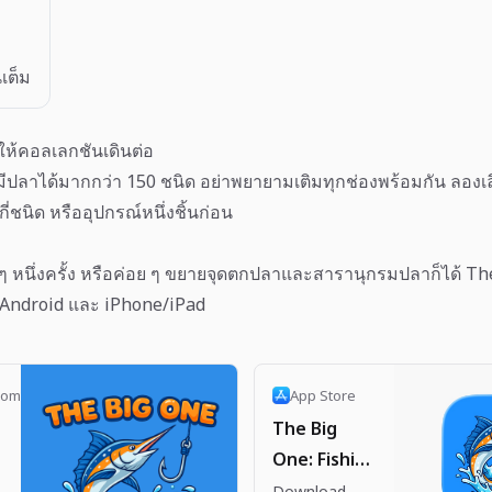
เต็ม
ให้คอลเลกชันเดินต่อ
ปลาได้มากกว่า 150 ชนิด อย่าพยายามเติมทุกช่องพร้อมกัน ลองเ
กี่ชนิด หรืออุปกรณ์หนึ่งชิ้นก่อน
้น ๆ หนึ่งครั้ง หรือค่อย ๆ ขยายจุดตกปลาและสารานุกรมปลาก็ได้ T
 Android และ iPhone/iPad
com
App Store
The Big
One: Fishing
RPG App -
Download