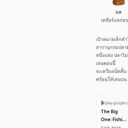
แห
เคลียร์แหก่อน
เป้าหมายเล็กทำ
สารานุกรมปลามี
หนึ่งแห่ง ปลาไม่
เล่นตอนนี้
จะเหวี่ยงเบ็ดสั
พร้อมให้เล่นบน
play.google.
The Big
One: Fishing
RPG - Apps
Cast, hook,