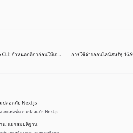
Google Colab CLI: กำหนดกติกาก่อนให้เอเจนต์ใช้ GPU
มปลอดภัย Next.js
 ปล่อยแพตช์ความปลอดภัย Next.js
งาน: แยกสมมติฐาน
 วันประกาศจ้างงาน: แยกสมมติฐาน