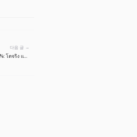
다음 글 →
การใช้จ่ายออนไลน์สหรัฐ 16.9%: โตจริง แต่ต้องตัดภาพลวงจากราคาออก