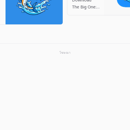
h
The Big One:
App Store
Fishing RPG
by Dante
.
Company on
the App Store.
See
screenshots,
โฆษณา
ratings and
reviews, user
tips, and more
apps like The
Big One:
Fishing…