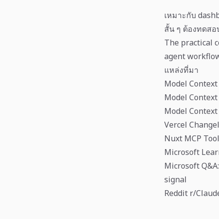
เหมาะกับ dashb
สั้น ๆ ต้องทดส
The practical c
agent workflow
แหล่งที่มา
Model Context 
Model Context
Model Context 
Vercel Change
Nuxt MCP Tool
Microsoft Lear
Microsoft Q&A:
signal
Reddit r/Claud