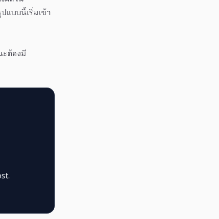
บบนี้เริ่มเข้า
นะต้องมี
st.