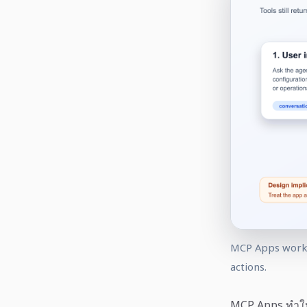
MCP Apps workfl
actions.
MCP Apps ทำให้