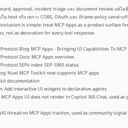
oard, approval, incident triage และ document review แต่ไม่
อบใน host จริง เพราะ CORS, OAuth และ iframe policy แตกต่างกั
onclusion is simple: treat MCP Apps as a product surface for
s, not as decoration for every tool response.
Protocol Blog: MCP Apps - Bringing UI Capabilities To MCP 
 Protocol Docs: MCP Apps overview
Protocol SEPs index: SEP-1865 status
log: Nuxt MCP Toolkit now supports MCP apps
kit documentation
n: Add interactive UI widgets to declarative agents
 MCP Apps UI does not render in Copilot 365 Chat, used as p
eAI thread on MCP Apps traction, used as community signal