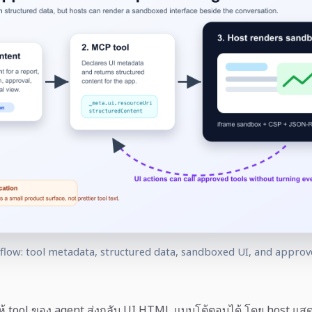
ow: tool metadata, structured data, sandboxed UI, and approv
 tool ของ agent ส่งกลับ UI HTML แบบโต้ตอบได้ โดย host แส