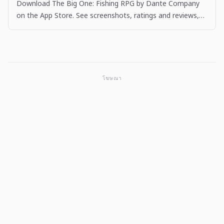
Download The Big One: Fishing RPG by Dante Company
on the App Store. See screenshots, ratings and reviews,
user tips, and more apps like The Big One: Fishing…
โฆษณา