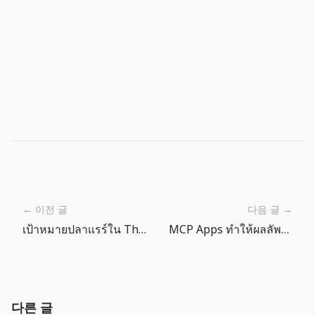
← 이전 글
다음 글 →
เป้าหมายปลาแรร์ใน The Big One: ทำไมอุปกรณ์จึงสำคัญ
MCP Apps ทำให้ผลลัพธ์ของเอเจนต์กลายเป็นหน้าจอผลิตภัณฑ์
다른 글