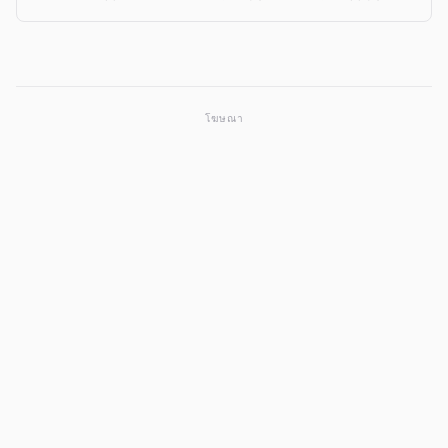
빅 원: 월척 RPG 앱과 비슷한 다른 앱을 볼 수 있습니다.
โฆษณา