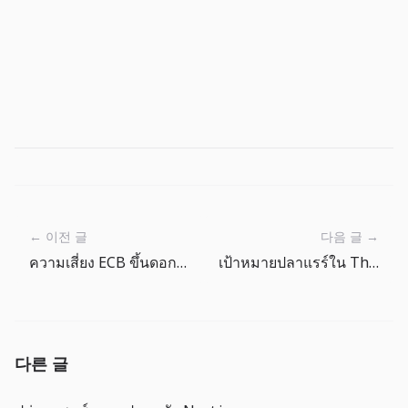
← 이전 글
다음 글 →
ความเสี่ยง ECB ขึ้นดอกเบี้ยบอกว่าเพดานต้นทุนเงินยังไม่ลดง่าย
เป้าหมายปลาแรร์ใน The Big One: ทำไมอุปกรณ์จึงสำคัญ
다른 글