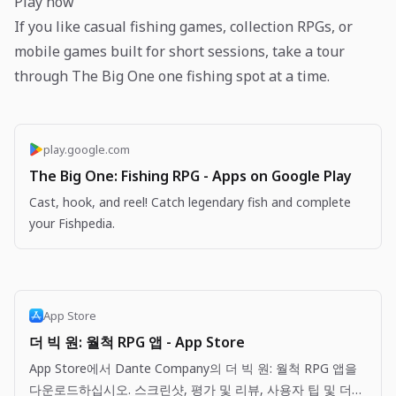
Play now
If you like casual fishing games, collection RPGs, or
mobile games built for short sessions, take a tour
through The Big One one fishing spot at a time.
play.google.com
The Big One: Fishing RPG - Apps on Google Play
Cast, hook, and reel! Catch legendary fish and complete
your Fishpedia.
App Store
더 빅 원: 월척 RPG 앱 - App Store
App Store에서 Dante Company의 더 빅 원: 월척 RPG 앱을
다운로드하십시오. 스크린샷, 평가 및 리뷰, 사용자 팁 및 더