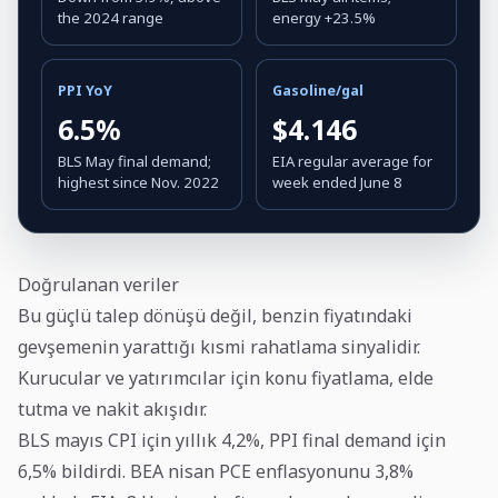
the 2024 range
energy +23.5%
PPI YoY
Gasoline/gal
6.5%
$4.146
BLS May final demand;
EIA regular average for
highest since Nov. 2022
week ended June 8
Doğrulanan veriler
Bu güçlü talep dönüşü değil, benzin fiyatındaki
gevşemenin yarattığı kısmi rahatlama sinyalidir.
Kurucular ve yatırımcılar için konu fiyatlama, elde
tutma ve nakit akışıdır.
BLS mayıs CPI için yıllık 4,2%, PPI final demand için
6,5% bildirdi. BEA nisan PCE enflasyonunu 3,8%