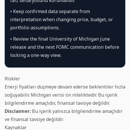
faiz senaryosunu korumalıdır.
•
Keep confirmed data separate from
interpretation when changing price, budget, or
portfolio assumptions.
•
Review the final University of Michigan June
release and the next FOMC communication before
locking a one-way view.
Riskler
Enerji fiyatları düşmeye devam ederse beklentiler hızla
soğuyabilir. Michigan verisi ön niteliktedir. Bu içerik
bilgilendirme amaçlıdır, finansal tavsiye değildir.
Disclaimer:
Bu içerik yalnızca bilgilendirme amaçlıdır
ve finansal tavsiye değildir.
Kaynaklar