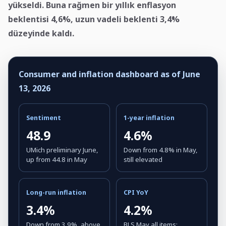
yükseldi. Buna rağmen bir yıllık enflasyon
beklentisi 4,6%, uzun vadeli beklenti 3,4%
düzeyinde kaldı.
Consumer and inflation dashboard as of June
13, 2026
Sentiment
1-year inflation
48.9
4.6%
UMich preliminary June,
Down from 4.8% in May,
up from 44.8 in May
still elevated
Long-run inflation
CPI YoY
3.4%
4.2%
Down from 3.9%, above
BLS May all items;