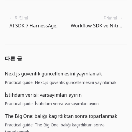
← 이전 글
다음 글 →
AI SDK 7 HarnessAgent: kodlama ajanlari degistirilebilir runtime oluyor
Workflow SDK ve Nitro v3: durable backend uygulama runtime’ına yaklaşıyor
다른 글
Next.js güvenlik güncellemesini yayınlamak
Practical guide: Next.js güvenlik güncellemesini yayınlamak
İstihdam verisi: varsayımları ayırın
Practical guide: İstihdam verisi: varsayımları ayırın
The Big One: balığı kaçırdıktan sonra toparlanmak
Practical guide: The Big One: balığı kaçırdıktan sonra
toparlanmak