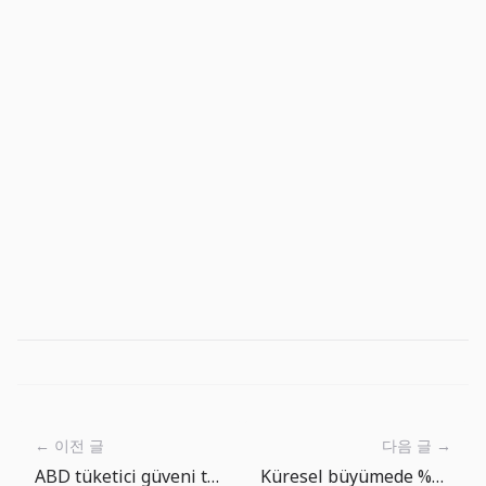
← 이전 글
다음 글 →
ABD tüketici güveni toparlandı, fakat enflasyon beklentisi asıl riski göstermeye devam ediyor
Küresel büyümede %2,5 uyarısı: önce nakit akışı