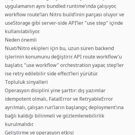
uygulamanın aynı bundled runtime’ında çalışıyor,
workflow route’ları Nitro build’inin parçası oluyor ve
useStorage gibi server-side API’ler "use step" içinde
kullanılabiliyor.
Neden önemli
Nuxt/Nitro ekipleri için bu, uzun süren backend
işlerinin konumunu değiştirir. API route workflow’u
başlatır, "use workflow" orchestration yapar, step’ler
ise retry edilebilir side effect’leri yürütür.
Topluluk sinyalleri
Operasyon disiplini yine şarttır: dış yazımlar
idempotent olmalı, FatalError ve RetryableError
ayrılmalı, çalışan run’ların başlangıç deployment’ına
bağlı kaldığı bilinmeli ve gözlemlenebilirlik
kurulmalıdır.
Geliştirme ve operasyon etkisi