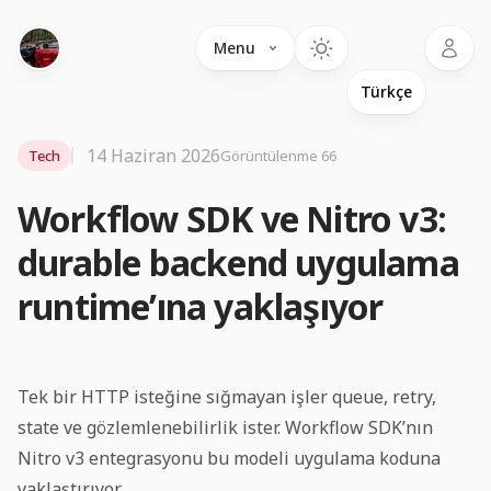
Language
Menu
14 Haziran 2026
Tech
Görüntülenme 66
Workflow SDK ve Nitro v3:
durable backend uygulama
runtime’ına yaklaşıyor
Tek bir HTTP isteğine sığmayan işler queue, retry,
state ve gözlemlenebilirlik ister. Workflow SDK’nın
Nitro v3 entegrasyonu bu modeli uygulama koduna
yaklaştırıyor.