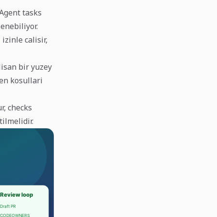
 Agent tasks
enebiliyor.
zinle calisir,
isan bir yuzey
en kosullari
r, checks
ilmelidir.