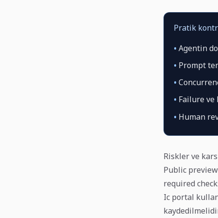
Pratik kontr
•
Agentin dok
•
Prompt temp
•
Concurrency
•
Failure ve 
•
Human rev
Riskler ve kars
Public preview
required checks
Ic portal kulla
kaydedilmelidir