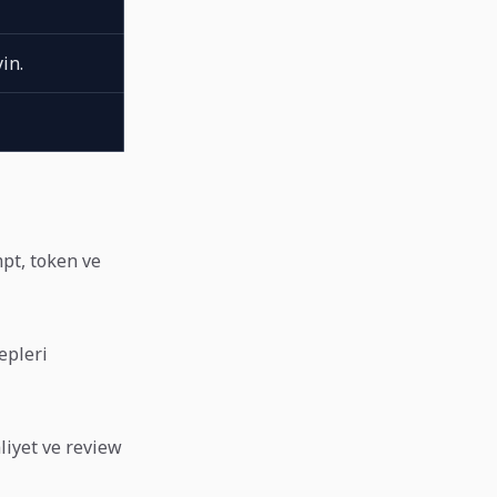
in.
mpt, token ve
epleri
aliyet ve review