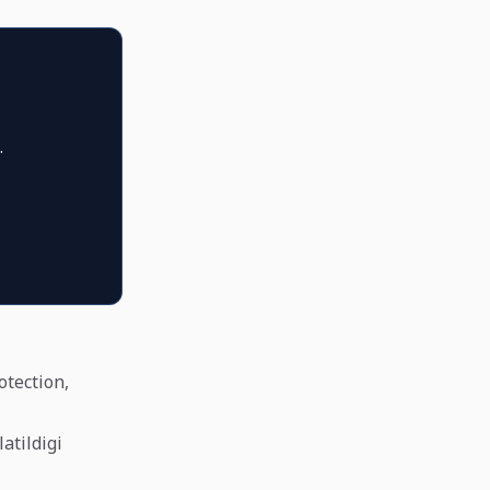
.
otection,
atildigi