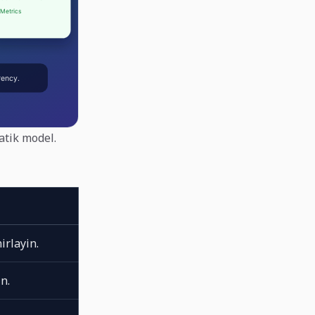
ratik model.
irlayin.
n.