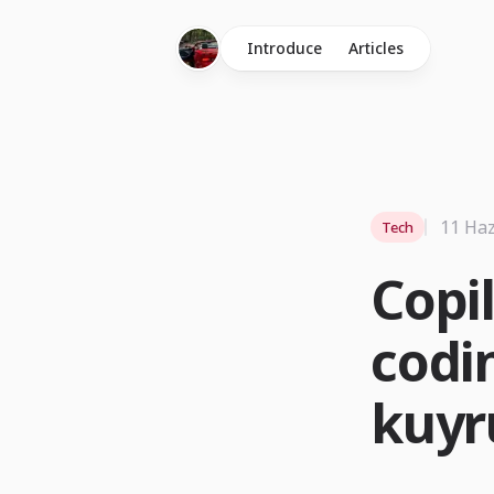
Introduce
Articles
11 Haz
Tech
Copi
codin
kuyr