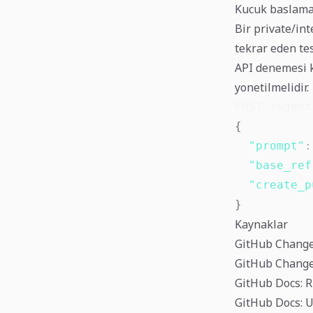
Kucuk baslam
Bir private/int
tekrar eden tes
API denemesi k
yonetilmelidir.
POST /agent
{
"prompt"
:
"base_ref
"create_p
}
Kaynaklar
GitHub Changel
GitHub Changel
GitHub Docs: R
GitHub Docs: U