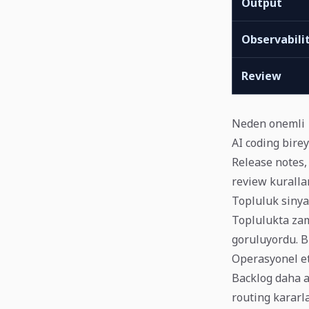
Output
Observabili
Review
Neden onemli
AI coding birey
Release notes, 
review kuralla
Topluluk sinya
Toplulukta zam
goruluyordu. Bu
Operasyonel e
Backlog daha ak
routing kararla