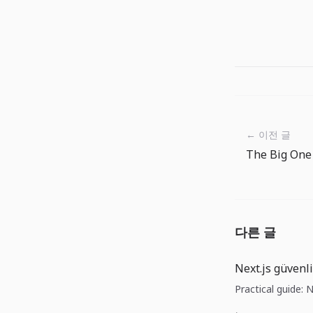
← 이전 글
The Big One 
다른 글
Next.js güvenl
Practical guide: 