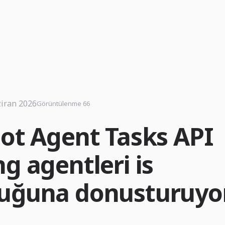
iran 2026
Görüntülenme 66
lot Agent Tasks API
g agentleri is
uğuna donusturuyo