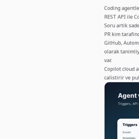
Coding agentle
REST API ile Co
Soru artik sade
PR kim tarafind
GitHub, Automa
olarak tanimli
var.
Copilot cloud a
calistirir ve p