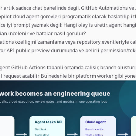
r artik sadece chat panelinde degil. GitHub Automations ve
pilot cloud agent gorevleri programatik olarak baslatilip izl
ce iyi prompt yazmak degil: Hangi olay is uretir, agent hangi i
an incelenir ve hatalar nasil gorulur?
tions ozelligini zamanlama veya repository eventleriyle cal
yor. API public preview durumunda ve belirli permission/tok
gent GitHub Actions tabanli ortamda calisir, branch olusturu
ull request acabilir. Bu nedenle bir platform worker gibi yonet