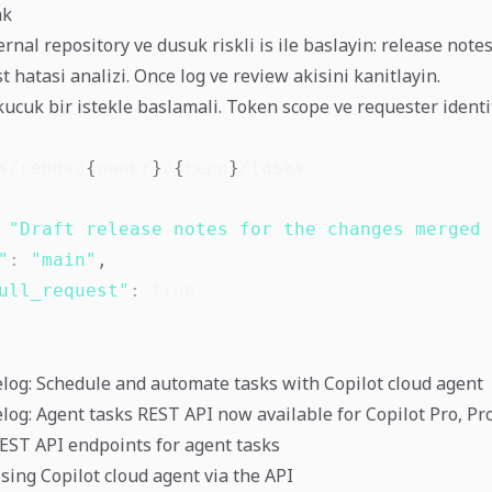
ak
ernal repository ve dusuk riskli is ile baslayin: release note
t hatasi analizi. Once log ve review akisini kanitlayin.
ucuk bir istekle baslamali. Token scope ve requester ident
s/repos/
{
owner
}
/
{
repo
}
"Draft release notes for the changes merged 
"
:
"main"
,
ull_request"
:
true
og: Schedule and automate tasks with Copilot cloud agent
og: Agent tasks REST API now available for Copilot Pro, Pr
EST API endpoints for agent tasks
sing Copilot cloud agent via the API