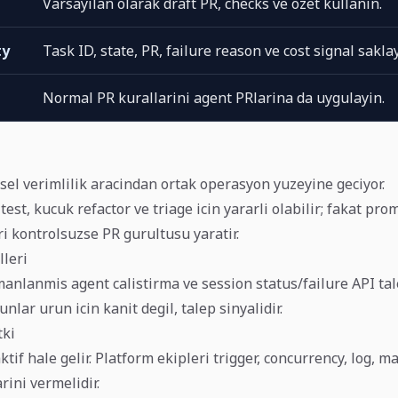
Varsayilan olarak draft PR, checks ve ozet kullanin.
ty
Task ID, state, PR, failure reason ve cost signal saklay
Normal PR kurallarini agent PRlarina da uygulayin.
sel verimlilik aracindan ortak operasyon yuzeyine geciyor.
test, kucuk refactor ve triage icin yararli olabilir; fakat pro
ri kontrolsuzse PR gurultusu yaratir.
lleri
anlanmis agent calistirma ve session status/failure API tal
nlar urun icin kanit degil, talep sinyalidir.
tki
tif hale gelir. Platform ekipleri trigger, concurrency, log, m
rini vermelidir.