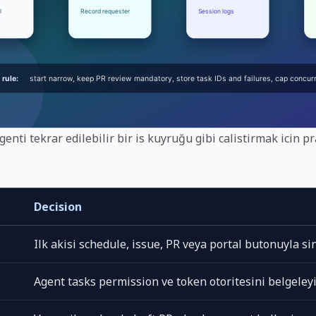
genti tekrar edilebilir bir is kuyruğu gibi calistirmak icin p
Decision
Ilk akisi schedule, issue, PR veya portal butonuyla sin
Agent tasks permission ve token otoritesini belgeleyi