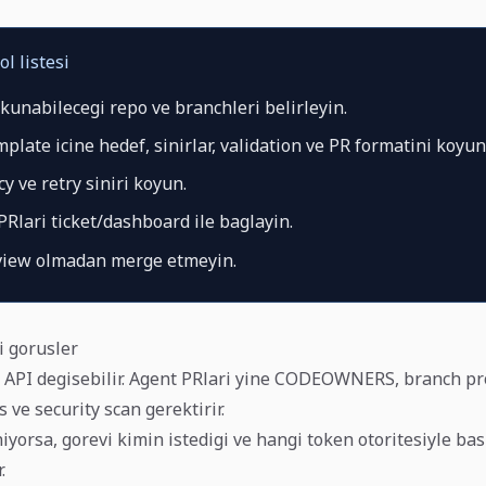
ol listesi
unabilecegi repo ve branchleri belirleyin.
late icine hedef, sinirlar, validation ve PR formatini koyun
 ve retry siniri koyun.
PRlari ticket/dashboard ile baglayin.
iew olmadan merge etmeyin.
i gorusler
 API degisebilir. Agent PRlari yine CODEOWNERS, branch pr
 ve security scan gerektirir.
niyorsa, gorevi kimin istedigi ve hangi token otoritesiyle basl
.