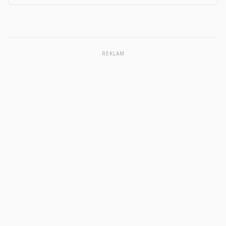
user tips, and more apps like The Big One: Fishing…
REKLAM