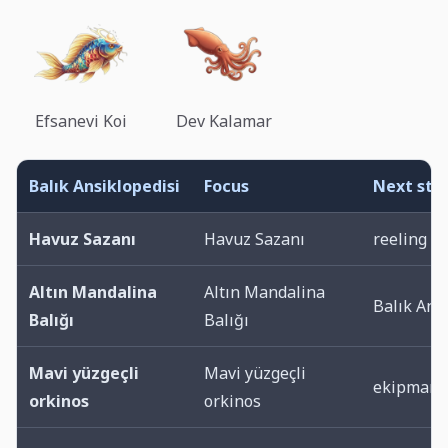
Efsanevi Koi
Dev Kalamar
Balık Ansiklopedisi
Focus
Next ste
Havuz Sazanı
Havuz Sazanı
reeling r
Altın Mandalina
Altın Mandalina
Balık Ansi
Balığı
Balığı
Mavi yüzgeçli
Mavi yüzgeçli
ekipman p
orkinos
orkinos