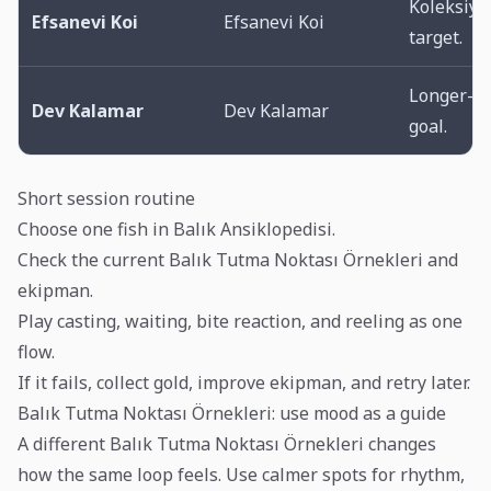
Koleksiyo
Efsanevi Koi
Efsanevi Koi
target.
Longer-ra
Dev Kalamar
Dev Kalamar
goal.
Short session routine
Choose one fish in Balık Ansiklopedisi.
Check the current Balık Tutma Noktası Örnekleri and
ekipman.
Play casting, waiting, bite reaction, and reeling as one
flow.
If it fails, collect gold, improve ekipman, and retry later.
Balık Tutma Noktası Örnekleri: use mood as a guide
A different Balık Tutma Noktası Örnekleri changes
how the same loop feels. Use calmer spots for rhythm,