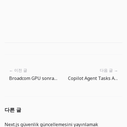
← 이전 글
다음 글 →
Broadcom GPU sonrasi AI maliyet katmanini gosteriyor
Copilot Agent Tasks API coding agentleri is kuyruğuna donusturuyor
다른 글
Next.js güvenlik güncellemesini yayınlamak