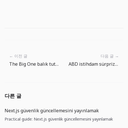
← 이전 글
다음 글 →
The Big One balık tutma rotası: Bir sonraki atış nereye?
ABD istihdam sürprizi: faiz indirimi umudundan önce maliyet dayanıklılığı
다른 글
Next.js güvenlik güncellemesini yayınlamak
Practical guide: Next.js güvenlik güncellemesini yayınlamak