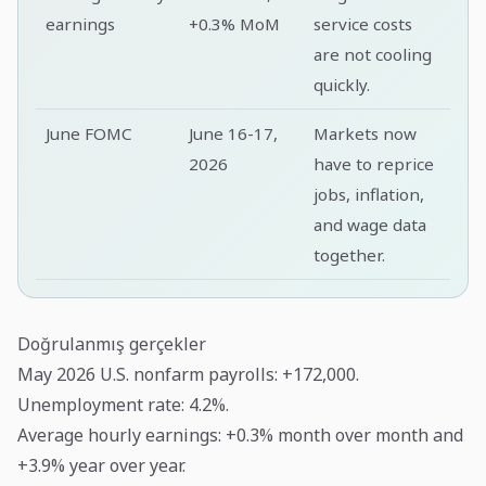
earnings
+0.3% MoM
service costs
are not cooling
quickly.
June FOMC
June 16-17,
Markets now
2026
have to reprice
jobs, inflation,
and wage data
together.
Doğrulanmış gerçekler
May 2026 U.S. nonfarm payrolls: +172,000.
Unemployment rate: 4.2%.
Average hourly earnings: +0.3% month over month and
+3.9% year over year.