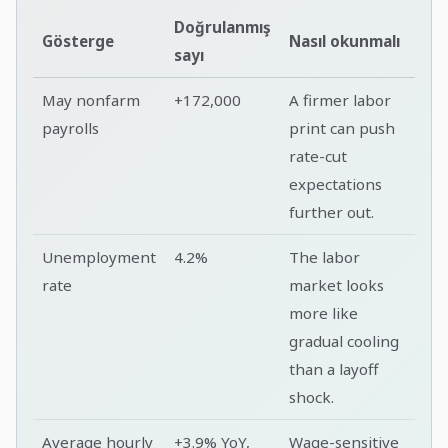
Doğrulanmış
Gösterge
Nasıl okunmalı
sayı
May nonfarm
+172,000
A firmer labor
payrolls
print can push
rate-cut
expectations
further out.
Unemployment
4.2%
The labor
rate
market looks
more like
gradual cooling
than a layoff
shock.
Average hourly
+3.9% YoY,
Wage-sensitive