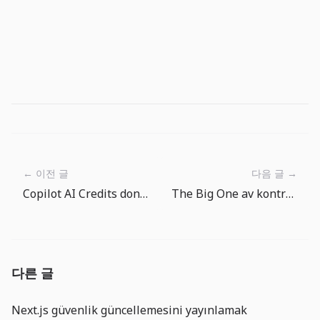
← 이전 글
다음 글 →
Copilot AI Credits donemine girdi: gelistirme ekipleri agent maliyetini yonetmeli
The Big One av kontrol rutini: Her baliktan sonra yeni hedef sec
다른 글
Next.js güvenlik güncellemesini yayınlamak