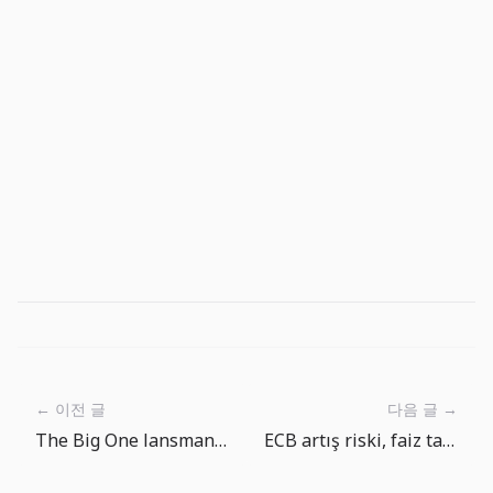
← 이전 글
다음 글 →
The Big One lansman haftası notu: Oyuncu bir sonraki atışı bulsun
ECB artış riski, faiz tabanının kolay düşmediğini gösteriyor