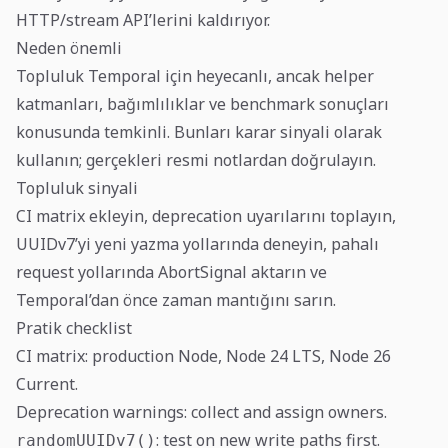
HTTP/stream API’lerini kaldırıyor.
Neden önemli
Topluluk Temporal için heyecanlı, ancak helper
katmanları, bağımlılıklar ve benchmark sonuçları
konusunda temkinli. Bunları karar sinyali olarak
kullanın; gerçekleri resmi notlardan doğrulayın.
Topluluk sinyali
CI matrix ekleyin, deprecation uyarılarını toplayın,
UUIDv7’yi yeni yazma yollarında deneyin, pahalı
request yollarında AbortSignal aktarın ve
Temporal’dan önce zaman mantığını sarın.
Pratik checklist
CI matrix: production Node, Node 24 LTS, Node 26
Current.
Deprecation warnings: collect and assign owners.
: test on new write paths first.
randomUUIDv7()