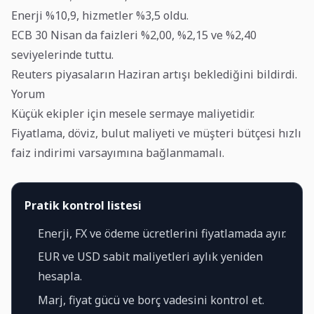
Enerji %10,9, hizmetler %3,5 oldu.
ECB 30 Nisan da faizleri %2,00, %2,15 ve %2,40
seviyelerinde tuttu.
Reuters piyasaların Haziran artışı beklediğini bildirdi.
Yorum
Küçük ekipler için mesele sermaye maliyetidir.
Fiyatlama, döviz, bulut maliyeti ve müşteri bütçesi hızlı
faiz indirimi varsayımına bağlanmamalı.
Pratik kontrol listesi
Enerji, FX ve ödeme ücretlerini fiyatlamada ayır.
EUR ve USD sabit maliyetleri aylık yeniden
hesapla.
Marj, fiyat gücü ve borç vadesini kontrol et.