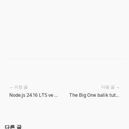
← 이전 글
다음 글 →
Node.js 24.16 LTS ve 26 Current: runtime yükseltmesi artık checklist işi
The Big One balik tutma noktasi turu: sakin golden derin denize
다른 글