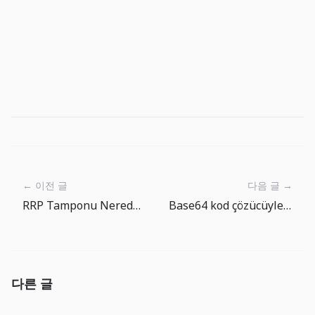
← 이전 글
다음 글 →
RRP Tamponu Neredeyse Bos: Dolar Fonlama Riski Artik Piyasa Tesisatinda
Base64 kod çözücüyle API yanıtını ve web kancası yükünü hızla kontrol edin
다른 글