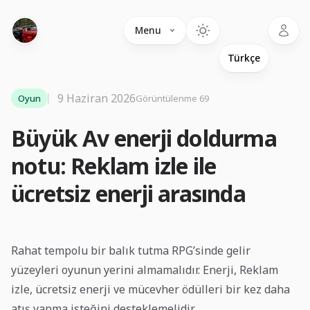
Language
Menu
9 Haziran 2026
Oyun
Görüntülenme 69
Büyük Av enerji doldurma
notu: Reklam izle ile
ücretsiz enerji arasında
Rahat tempolu bir balık tutma RPG’sinde gelir
yüzeyleri oyunun yerini almamalıdır. Enerji, Reklam
izle, ücretsiz enerji ve mücevher ödülleri bir kez daha
atış yapma isteğini desteklemelidir.