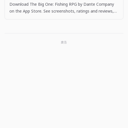
Download The Big One: Fishing RPG by Dante Company
on the App Store. See screenshots, ratings and reviews,
user tips, and more apps like The Big One: Fishing…
廣告