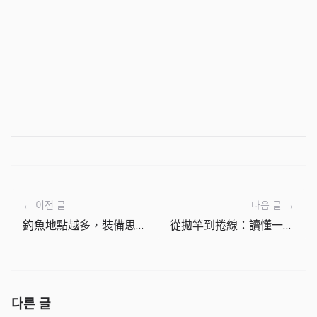
← 이전 글
다음 글 →
釣魚地點越多，裝備思路也會跟著改變
從拋竿到捲線：讀懂一次釣魚流程
다른 글