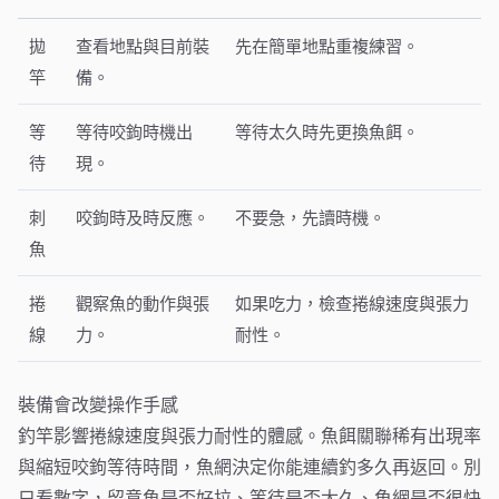
拋
查看地點與目前裝
先在簡單地點重複練習。
竿
備。
等
等待咬鉤時機出
等待太久時先更換魚餌。
待
現。
刺
咬鉤時及時反應。
不要急，先讀時機。
魚
捲
觀察魚的動作與張
如果吃力，檢查捲線速度與張力
線
力。
耐性。
裝備會改變操作手感
釣竿影響捲線速度與張力耐性的體感。魚餌關聯稀有出現率
與縮短咬鉤等待時間，魚網決定你能連續釣多久再返回。別
只看數字，留意魚是否好拉、等待是否太久、魚網是否很快