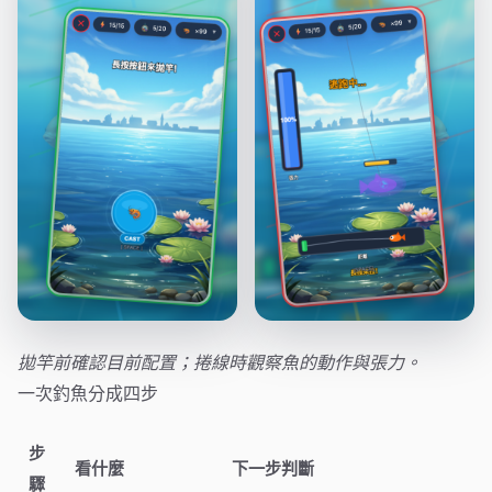
拋竿前確認目前配置；捲線時觀察魚的動作與張力。
一次釣魚分成四步
步
看什麼
下一步判斷
驟