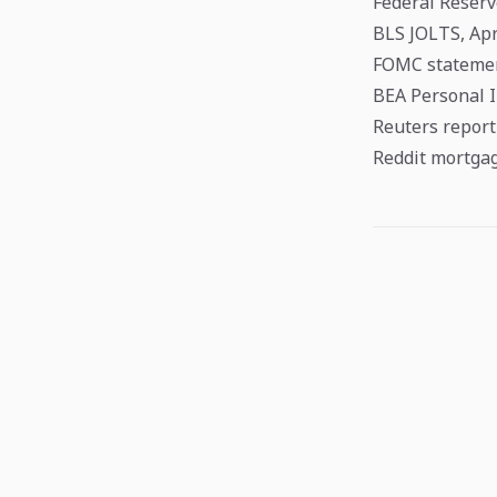
Federal Reserv
BLS JOLTS, Apr
FOMC statemen
BEA Personal I
Reuters report
Reddit mortgag