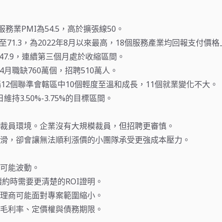
M服務業PMI為54.5，高於擴張線50。
至71.3，為2022年8月以來最高，18個服務產業均回報支付價
47.9，連續第三個月處於收縮區間。
顯示4月職缺760萬個，招聘510萬人。
稱12個聯準會轄區中10個輕度至溫和成長，11個就業變化不大。
日維持3.50%-3.75%的目標區間。
裁員環境。企業沒有大規模裁員，但招聘更審慎。
滑，卻會讓無法順利漲價的小團隊承受更強成本壓力。
可能波動。
具續約時需要更清楚的ROI證明。
理商可能面對專案範圍縮小。
毛利率、定價權與債務期限。