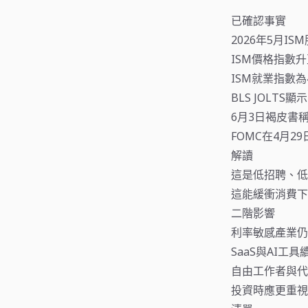
已確認事實
2026年5月IS
ISM價格指數升
ISM就業指數為
BLS JOLTS
6月3日褐皮書
FOMC在4月29
解讀
這是低招聘、低
這能緩衝消費下
二階影響
利率敏感產業仍
SaaS與AI工
自由工作者與代
投資時應更重視