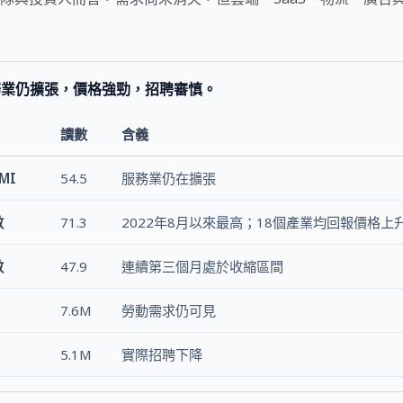
務業仍擴張，價格強勁，招聘審慎。
讀數
含義
MI
54.5
服務業仍在擴張
數
71.3
2022年8月以來最高；18個產業均回報價格上
數
47.9
連續第三個月處於收縮區間
7.6M
勞動需求仍可見
5.1M
實際招聘下降